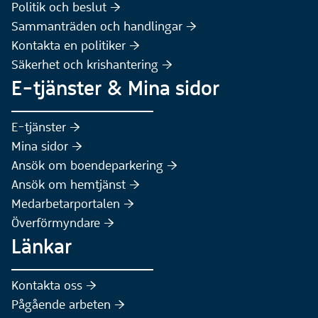
Politik och beslut :höger:
Sammanträden och handlingar :höger:
(Extern webbplats)
Kontakta en politiker :höger:
Säkerhet och krishantering :höger:
E-tjänster & Mina sidor
(Extern webbplats)
E-tjänster :höger:
(Extern webbplats)
Mina sidor :höger:
(Extern webbplats)
Ansök om boendeparkering :höger:
(Extern webbplats)
Ansök om hemtjänst :höger:
Medarbetarportalen :höger:
Överförmyndare :höger:
Länkar
Kontakta oss :höger:
Pågående arbeten :höger: