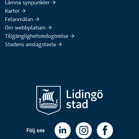
(Extern webbplats)
Lämna synpunkter :höger:
(Extern webbplats)
Kartor :höger:
(Extern webbplats)
Felanmälan :höger:
Om webbplatsen :höger:
Tillgänglighetsredogörelse :höger:
Stadens anslagstavla :höger:
Följ oss