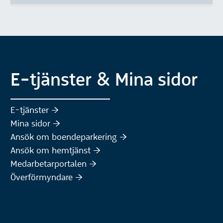
E-tjänster & Mina sidor
(Extern webbplats)
E-tjänster :höger:
(Extern webbplats)
Mina sidor :höger:
(Extern webbplats)
Ansök om boendeparkering :höger:
(Extern webbplats)
Ansök om hemtjänst :höger:
Medarbetarportalen :höger:
Överförmyndare :höger: