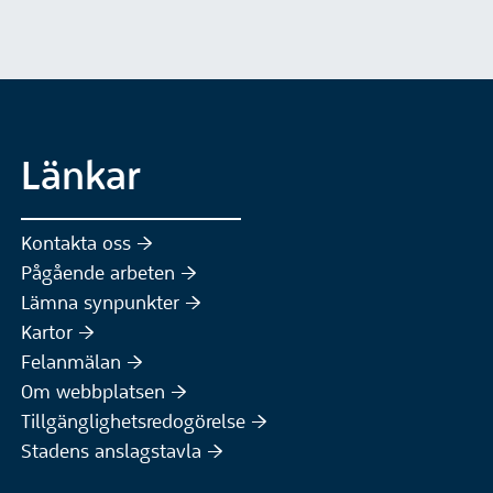
Länkar
Kontakta oss :höger:
Pågående arbeten :höger:
(Extern webbplats)
Lämna synpunkter :höger:
(Extern webbplats)
Kartor :höger:
(Extern webbplats)
Felanmälan :höger:
Om webbplatsen :höger:
Tillgänglighetsredogörelse :höger:
Stadens anslagstavla :höger: