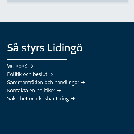
Så styrs Lidingö
Val 2026 :höger:
Politik och beslut :höger:
Sammanträden och handlingar :höger:
(Extern webbplats)
Kontakta en politiker :höger:
Säkerhet och krishantering :höger: