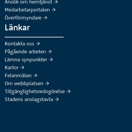
(Extern webbplats)
Ansök om hemtjänst :höger:
Medarbetarportalen :höger:
Överförmyndare :höger:
Länkar
Kontakta oss :höger:
Pågående arbeten :höger:
(Extern webbplats)
Lämna synpunkter :höger:
(Extern webbplats)
Kartor :höger:
(Extern webbplats)
Felanmälan :höger:
Om webbplatsen :höger:
Tillgänglighetsredogörelse :höger:
Stadens anslagstavla :höger: