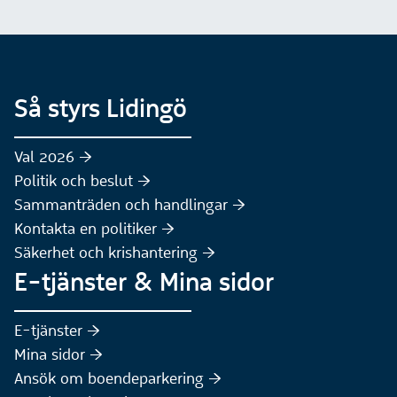
Så styrs Lidingö
Val 2026 :höger:
Politik och beslut :höger:
Sammanträden och handlingar :höger:
(Extern webbplats)
Kontakta en politiker :höger:
Säkerhet och krishantering :höger:
E-tjänster & Mina sidor
(Extern webbplats)
E-tjänster :höger:
(Extern webbplats)
Mina sidor :höger:
(Extern webbplats)
Ansök om boendeparkering :höger: