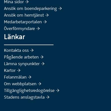
(Extern webbplats)
Mina sidor :höger:
(Extern webbplats)
Ansök om boendeparkering :höger:
(Extern webbplats)
Ansök om hemtjänst :höger:
Medarbetarportalen :höger:
Överförmyndare :höger:
Länkar
Kontakta oss :höger:
Pågående arbeten :höger:
(Extern webbplats)
Lämna synpunkter :höger:
(Extern webbplats)
Kartor :höger:
(Extern webbplats)
Felanmälan :höger:
Om webbplatsen :höger:
Tillgänglighetsredogörelse :höger:
Stadens anslagstavla :höger: