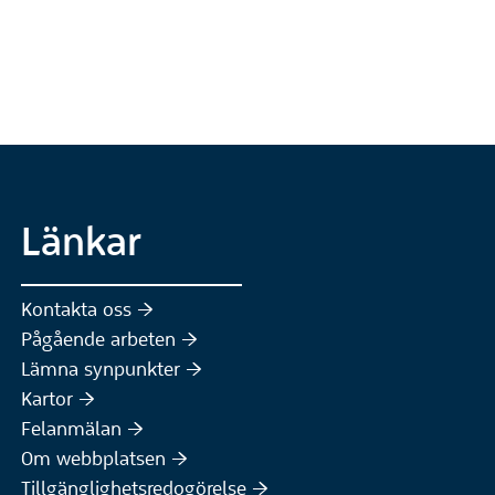
Länkar
Kontakta oss :höger:
Pågående arbeten :höger:
(Extern webbplats)
Lämna synpunkter :höger:
(Extern webbplats)
Kartor :höger:
(Extern webbplats)
Felanmälan :höger:
Om webbplatsen :höger:
Tillgänglighetsredogörelse :höger: