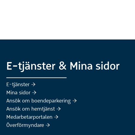
E-tjänster & Mina sidor
(Extern webbplats)
E-tjänster :höger:
(Extern webbplats)
Mina sidor :höger:
(Extern webbplats)
Ansök om boendeparkering :höger:
(Extern webbplats)
Ansök om hemtjänst :höger:
Medarbetarportalen :höger:
Överförmyndare :höger: