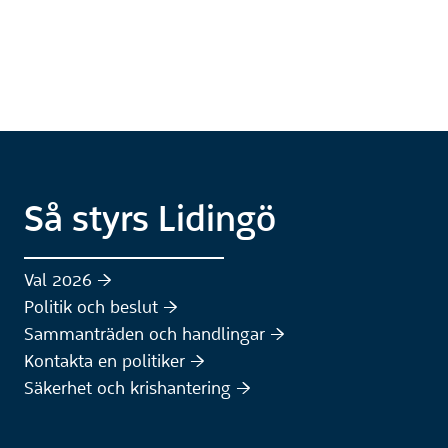
Så styrs Lidingö
Val 2026 :höger:
Politik och beslut :höger:
Sammanträden och handlingar :höger:
(Extern webbplats)
Kontakta en politiker :höger:
Säkerhet och krishantering :höger: