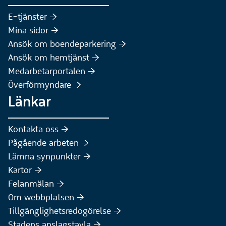
(Extern webbplats)
E-tjänster :höger:
(Extern webbplats)
Mina sidor :höger:
(Extern webbplats)
Ansök om boendeparkering :höger:
(Extern webbplats)
Ansök om hemtjänst :höger:
Medarbetarportalen :höger:
Överförmyndare :höger:
Länkar
Kontakta oss :höger:
Pågående arbeten :höger:
(Extern webbplats)
Lämna synpunkter :höger:
(Extern webbplats)
Kartor :höger:
(Extern webbplats)
Felanmälan :höger:
Om webbplatsen :höger:
Tillgänglighetsredogörelse :höger:
Stadens anslagstavla :höger: