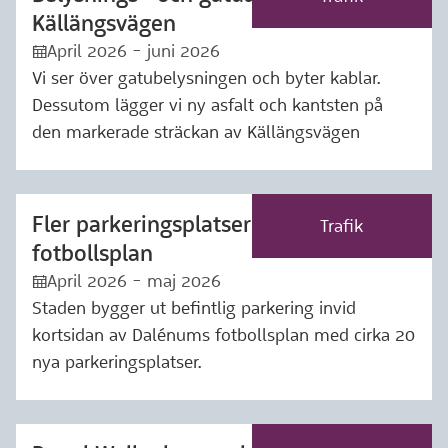
Källängsvägen
April 2026 - juni 2026
:kalender:
Vi ser över gatubelysningen och byter kablar.
Dessutom lägger vi ny asfalt och kantsten på
den markerade sträckan av Källängsvägen
Fler parkeringsplatser vid Dalénums
Märkning: Trafik
Trafik
fotbollsplan
April 2026 - maj 2026
:kalender:
Staden bygger ut befintlig parkering invid
kortsidan av Dalénums fotbollsplan med cirka 20
nya parkeringsplatser.