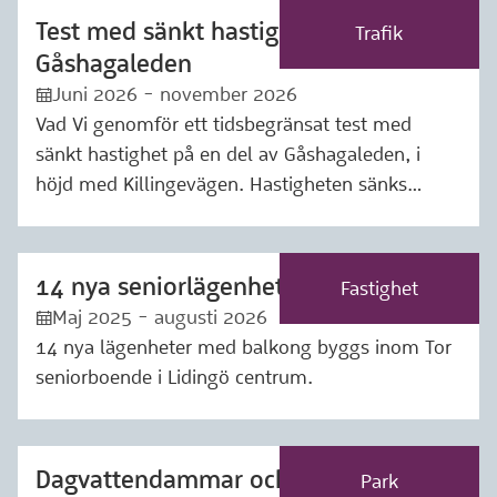
Test med sänkt hastighet på
Märkning: Trafik
Trafik
Gåshagaleden
Juni 2026 - november 2026
:kalender:
Vad Vi genomför ett tidsbegränsat test med
sänkt hastighet på en del av Gåshagaleden, i
höjd med Killingevägen. Hastigheten sänks…
14 nya seniorlägenheter byggs i Tor
Märkning: Fastighet
Fastighet
Maj 2025 - augusti 2026
:kalender:
14 nya lägenheter med balkong byggs inom Tor
seniorboende i Lidingö centrum.
Dagvattendammar och grönska i inre
Märkning: Park
Park