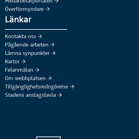
Medarbetarportalen :höger:
Överförmyndare :höger:
Länkar
Kontakta oss :höger:
Pågående arbeten :höger:
(Extern webbplats)
Lämna synpunkter :höger:
(Extern webbplats)
Kartor :höger:
(Extern webbplats)
Felanmälan :höger:
Om webbplatsen :höger:
Tillgänglighetsredogörelse :höger:
Stadens anslagstavla :höger: