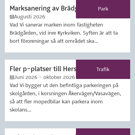
Marksanering av Brädgården
Märkning: Park
Park
Augusti 2026
:kalender:
Vad Vi sanerar marken inom fastigheten
Brädgården, vid inre Kyrkviken. Syften är att ta
bort föroreningar så att området ska…
Fler p-platser till Hersby gymnasium
Märkning: Trafik
Trafik
Juni 2026 - oktober 2026
:kalender:
Vad Vi bygger ut den befintliga parkeringen på
skolgården, i korsningen Åkervägen/Vasavägen,
så att fler mopedbilar kan parkera inom
skolans…