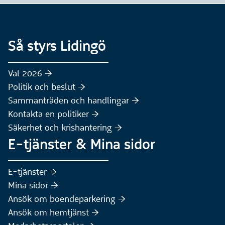
Så styrs Lidingö
Val 2026 :höger:
Politik och beslut :höger:
Sammanträden och handlingar :höger:
(Extern webbplats)
Kontakta en politiker :höger:
Säkerhet och krishantering :höger:
E-tjänster & Mina sidor
(Extern webbplats)
E-tjänster :höger:
(Extern webbplats)
Mina sidor :höger:
(Extern webbplats)
Ansök om boendeparkering :höger:
(Extern webbplats)
Ansök om hemtjänst :höger: