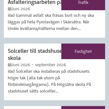
Asfalteringsarbeten på Pyrolavägen
Märkning: Trafik
Trafik
Juni 2026
:kalender:
Vad Gammal asfalt ska fräsas bort och ny ska
läggas på hela Pyrolavägen i Skärsätra. När
Under kvällarna/nätterna mellan den…
Solceller till stadshuset och Högsätra
Märkning: Fastighet
Fastighet
skola
Juni 2026 - september 2026
:kalender:
Vad Solceller ska installeras på stadshusets
högre tak (alla tak utom på
förbindelsegångarna). På Högsätra skola På
stadshuset sätts solceller…