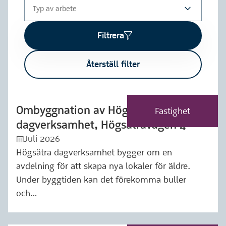
Typ av arbete
Filtrera
Återställ filter
Ombyggnation av Högsätra
Märkning: Fastighet
Fastighet
dagverksamhet, Högsätravägen 4
Juli 2026
:kalender:
Högsätra dagverksamhet bygger om en
avdelning för att skapa nya lokaler för äldre.
Under byggtiden kan det förekomma buller
och…