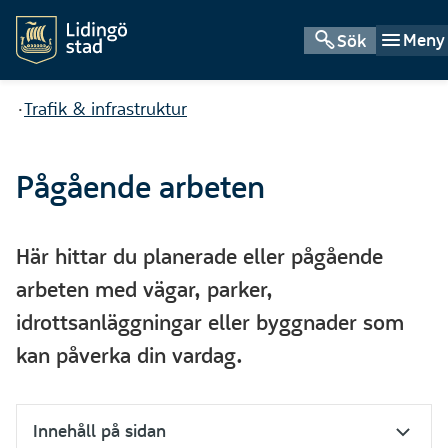
Meny
Sök
Du är här:
Trafik &
Du är här:
Trafik & infrastruktur
infrastruktur
Pågående arbeten
Här hittar du planerade eller pågående
arbeten med vägar, parker,
idrottsanläggningar eller byggnader som
kan påverka din vardag.
Innehåll på sidan