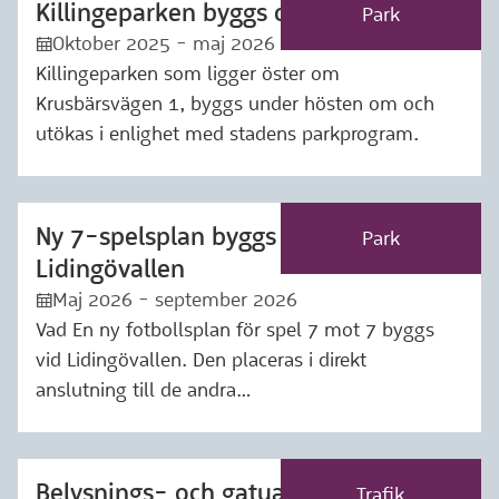
Killingeparken byggs om
Märkning: Park
Park
Oktober 2025 - maj 2026
:kalender:
Killingeparken som ligger öster om
Krusbärsvägen 1, byggs under hösten om och
utökas i enlighet med stadens parkprogram.
Ny 7-spelsplan byggs vid
Märkning: Park
Park
Lidingövallen
Maj 2026 - september 2026
:kalender:
Vad En ny fotbollsplan för spel 7 mot 7 byggs
vid Lidingövallen. Den placeras i direkt
anslutning till de andra…
Belysnings- och gatuarbeten på
Märkning: Trafik
Trafik