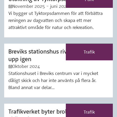
November 2025 - juni 2026
:kalender:
Vi bygger ut Tyktorpsdammen för att förbättra
reningen av dagvatten och skapa ett mer
attraktivt område för natur och rekreation.
Breviks stationshus rivs och byggs
Märkning: Trafik
Trafik
upp igen
Oktober 2024
:kalender:
Stationshuset i Breviks centrum var i mycket
dåligt skick och har inte använts på flera år.
Bland annat var delar…
Trafikverket byter brolager på
Märkning: Trafik
Trafik