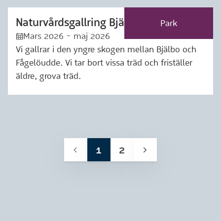
Naturvårdsgallring Bjälbo–Fågelöudde
Märkning: Park
Park
Mars 2026 - maj 2026
:kalender:
Vi gallrar i den yngre skogen mellan Bjälbo och
Fågelöudde. Vi tar bort vissa träd och friställer
äldre, grova träd.
1
2