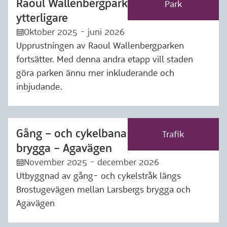
Raoul Wallenbergparken rustas
Märkning: Park
Park
ytterligare
Oktober 2025 - juni 2026
:kalender:
Upprustningen av Raoul Wallenbergparken
fortsätter. Med denna andra etapp vill staden
göra parken ännu mer inkluderande och
inbjudande.
Gång – och cykelbana Larsbergs
Märkning: Trafik
Trafik
brygga – Agavägen
November 2025 - december 2026
:kalender:
Utbyggnad av gång- och cykelstråk längs
Brostugevägen mellan Larsbergs brygga och
Agavägen