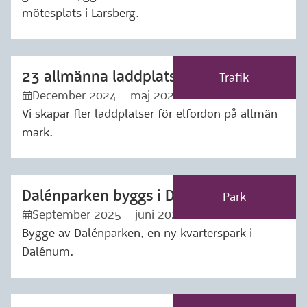
mötesplats i Larsberg.
23 allmänna laddplatser för elfordon
Märkning: Trafik
Trafik
December 2024 - maj 2026
:kalender:
Vi skapar fler laddplatser för elfordon på allmän
mark.
Dalénparken byggs i Dalénum
Märkning: Park
Park
September 2025 - juni 2026
:kalender:
Bygge av Dalénparken, en ny kvarterspark i
Dalénum.