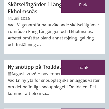
Skötselåtgärder i Långängen och
Märkning: Park
Park
Ekholmsnäs
Juni 2026
:kalender:
Vad Vi genomför naturvårdande skötselåtgärder
i områden kring Långängen och Ekholmsnäs.
Arbetet omfattar bland annat röjning, gallring
och friställning av…
Ny snötipp på Trolldalstippen
Märkning: Trafik
Trafik
Augusti 2026 - november 2026
:kalender:
Vad En ny yta för snöupplag ska anläggas väster
om det befintliga snöupplaget i Trolldalen. Det
kommer att bli cirka…