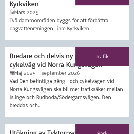
Kyrkviken
Mars 2025
:kalender:
Två dammområden byggs för att förbättra
dagvattenreningen i inre Kyrkviken.
Bredare och delvis ny gång- och
Märkning: Trafik
Trafik
cykelväg vid Norra Kungsvägen
Maj 2025 - september 2026
:kalender:
Vad Den befintliga gång- och cykelvägen vid
Norra Kungsvägen ska bli mer trafiksäker mellan
Islinge och Rudboda/Södergarnsvägen. Den
breddas och…
Utökning av Tyktorpsdammen
Märkning: Park
Park