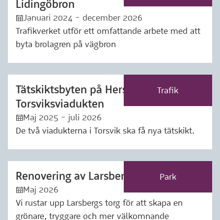
Lidingöbron
Januari 2024 - december 2026
:kalender:
Trafikverket utför ett omfattande arbete med att
byta brolagren på vägbron
Tätskiktsbyten på Herseruds- och
Märkning: Trafik
Trafik
Torsviksviadukten
Maj 2025 - juli 2026
:kalender:
De två viadukterna i Torsvik ska få nya tätskikt.
Renovering av Larsbergs torg
Märkning: Park
Park
Maj 2026
:kalender:
Vi rustar upp Larsbergs torg för att skapa en
grönare, tryggare och mer välkomnande