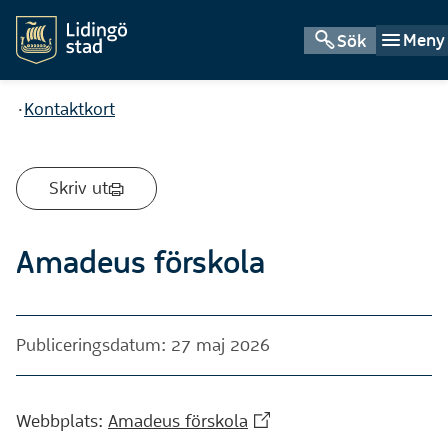
Meny
Sök
Du är här:
Kontaktkort
Skriv ut
Amadeus förskola
Publiceringsdatum: 27 maj 2026
(Extern webbplats)
Webbplats:
Amadeus förskola