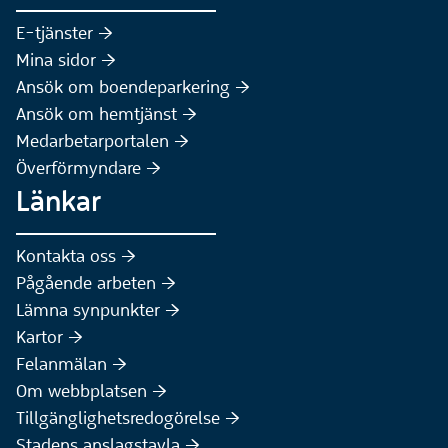
(Extern webbplats)
E-tjänster :höger:
(Extern webbplats)
Mina sidor :höger:
(Extern webbplats)
Ansök om boendeparkering :höger:
(Extern webbplats)
Ansök om hemtjänst :höger:
Medarbetarportalen :höger:
Överförmyndare :höger:
Länkar
Kontakta oss :höger:
Pågående arbeten :höger:
(Extern webbplats)
Lämna synpunkter :höger:
(Extern webbplats)
Kartor :höger:
(Extern webbplats)
Felanmälan :höger:
Om webbplatsen :höger:
Tillgänglighetsredogörelse :höger:
Stadens anslagstavla :höger: