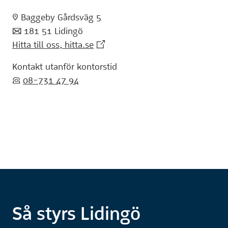
:pin: Baggeby Gårdsväg 5
:post: 181 51 Lidingö
(Extern webbplats)
Hitta till oss, hitta.se
Kontakt utanför kontorstid
:telefon:
08-731 47 94
Så styrs Lidingö