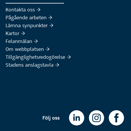
Kontakta oss :höger:
Pågående arbeten :höger:
(Extern webbplats)
Lämna synpunkter :höger:
(Extern webbplats)
Kartor :höger:
(Extern webbplats)
Felanmälan :höger:
Om webbplatsen :höger:
Tillgänglighetsredogörelse :höger:
Stadens anslagstavla :höger:
Följ oss