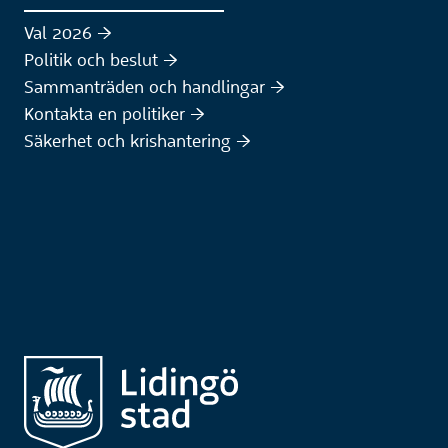
Val 2026 :höger:
Politik och beslut :höger:
Sammanträden och handlingar :höger:
(Extern webbplats)
Kontakta en politiker :höger:
Säkerhet och krishantering :höger: