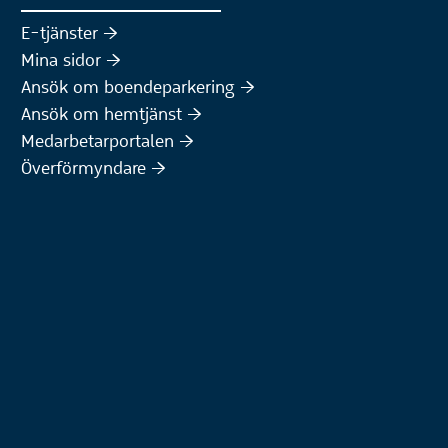
(Extern webbplats)
E-tjänster :höger:
(Extern webbplats)
Mina sidor :höger:
(Extern webbplats)
Ansök om boendeparkering :höger:
(Extern webbplats)
Ansök om hemtjänst :höger:
Medarbetarportalen :höger:
Överförmyndare :höger: