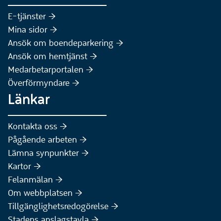
(Extern webbplats)
E-tjänster :höger:
(Extern webbplats)
Mina sidor :höger:
(Extern webbplats)
Ansök om boendeparkering :höger:
(Extern webbplats)
Ansök om hemtjänst :höger:
Medarbetarportalen :höger:
Överförmyndare :höger:
Länkar
Kontakta oss :höger:
Pågående arbeten :höger:
(Extern webbplats)
Lämna synpunkter :höger:
(Extern webbplats)
Kartor :höger:
(Extern webbplats)
Felanmälan :höger:
Om webbplatsen :höger:
Tillgänglighetsredogörelse :höger:
Stadens anslagstavla :höger: