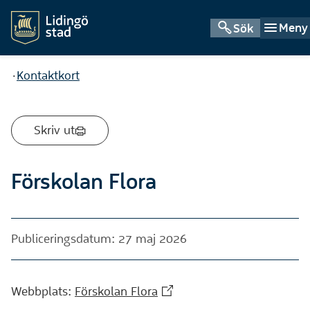
Meny
Sök
Du är här:
Kontaktkort
Skriv ut
Förskolan Flora
Publiceringsdatum: 27 maj 2026
(Extern webbplats)
Webbplats:
Förskolan Flora