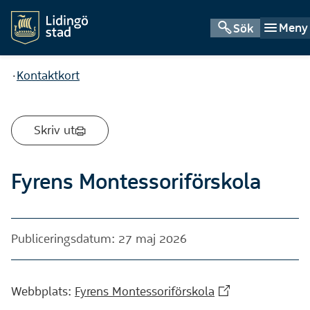
Meny
Sök
Du är här:
Kontaktkort
Skriv ut
Fyrens Montessoriförskola
Publiceringsdatum: 27 maj 2026
(Extern webbplat
Webbplats:
Fyrens Montessoriförskola