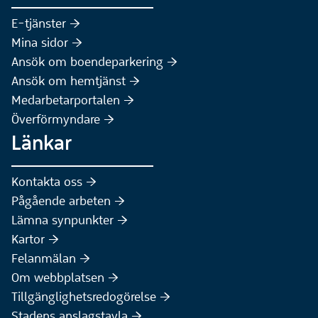
(Extern webbplats)
E-tjänster :höger:
(Extern webbplats)
Mina sidor :höger:
(Extern webbplats)
Ansök om boendeparkering :höger:
(Extern webbplats)
Ansök om hemtjänst :höger:
Medarbetarportalen :höger:
Överförmyndare :höger:
Länkar
Kontakta oss :höger:
Pågående arbeten :höger:
(Extern webbplats)
Lämna synpunkter :höger:
(Extern webbplats)
Kartor :höger:
(Extern webbplats)
Felanmälan :höger:
Om webbplatsen :höger:
Tillgänglighetsredogörelse :höger:
Stadens anslagstavla :höger: