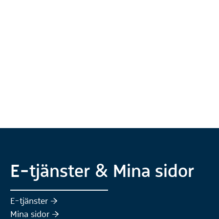
E-tjänster & Mina sidor
(Extern webbplats)
E-tjänster :höger:
(Extern webbplats)
Mina sidor :höger: