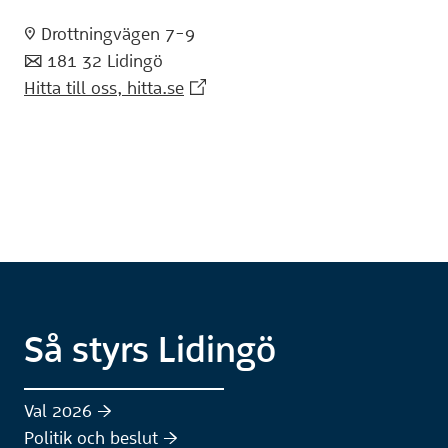
:pin: Drottningvägen 7-9
:post: 181 32 Lidingö
(Extern webbplats)
Hitta till oss, hitta.se
Så styrs Lidingö
Val 2026 :höger:
Politik och beslut :höger: