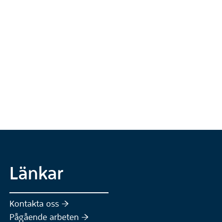
Länkar
Kontakta oss :höger:
Pågående arbeten :höger: