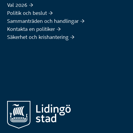
Val 2026 :höger:
Politik och beslut :höger:
Sammanträden och handlingar :höger:
(Extern webbplats)
Kontakta en politiker :höger:
Säkerhet och krishantering :höger: