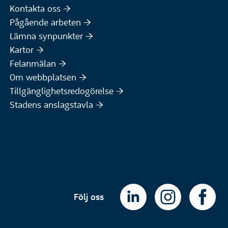
Kontakta oss :höger:
Pågående arbeten :höger:
(Extern webbplats)
Lämna synpunkter :höger:
(Extern webbplats)
Kartor :höger:
(Extern webbplats)
Felanmälan :höger:
Om webbplatsen :höger:
Tillgänglighetsredogörelse :höger:
Stadens anslagstavla :höger:
Följ oss