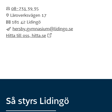
:telefon:
08-731 39 35
:pin: Läroverksvägen 17
:post: 181 42 Lidingö
:skicka:
hersby.gymnasium@lidingo.se
(Extern webbplats)
Hitta till oss, hitta.se
Så styrs Lidingö