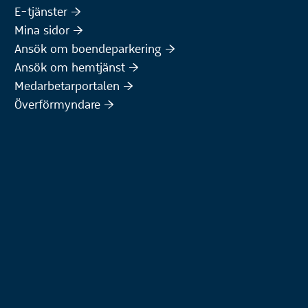
(Extern webbplats)
E-tjänster :höger:
(Extern webbplats)
Mina sidor :höger:
(Extern webbplats)
Ansök om boendeparkering :höger:
(Extern webbplats)
Ansök om hemtjänst :höger:
Medarbetarportalen :höger:
Överförmyndare :höger: