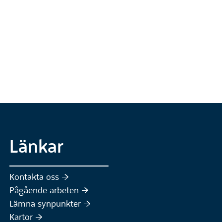
Länkar
Kontakta oss :höger:
Pågående arbeten :höger:
(Extern webbplats)
Lämna synpunkter :höger:
(Extern webbplats)
Kartor :höger: