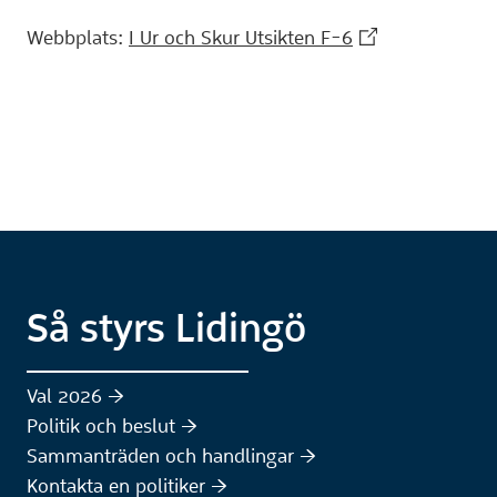
(Extern webbpla
Webbplats:
I Ur och Skur Utsikten F-6
Så styrs Lidingö
Val 2026 :höger:
Politik och beslut :höger:
Sammanträden och handlingar :höger:
(Extern webbplats)
Kontakta en politiker :höger: