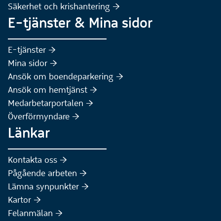
Säkerhet och krishantering :höger:
E-tjänster & Mina sidor
(Extern webbplats)
E-tjänster :höger:
(Extern webbplats)
Mina sidor :höger:
(Extern webbplats)
Ansök om boendeparkering :höger:
(Extern webbplats)
Ansök om hemtjänst :höger:
Medarbetarportalen :höger:
Överförmyndare :höger:
Länkar
Kontakta oss :höger:
Pågående arbeten :höger:
(Extern webbplats)
Lämna synpunkter :höger:
(Extern webbplats)
Kartor :höger:
(Extern webbplats)
Felanmälan :höger: