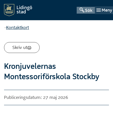
Meny
Sök
Du är här:
Kontaktkort
Skriv ut
Kronjuvelernas
Montessoriförskola Stockby
Publiceringsdatum: 27 maj 2026