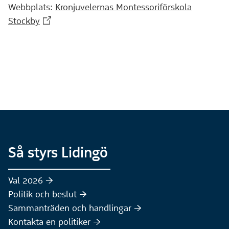
Webbplats:
Kronjuvelernas Montessoriförskola
(Extern webbplats)
Stockby
Så styrs Lidingö
Val 2026 :höger:
Politik och beslut :höger:
Sammanträden och handlingar :höger:
(Extern webbplats)
Kontakta en politiker :höger: