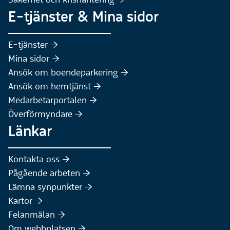
E-tjänster & Mina sidor
(Extern webbplats)
E-tjänster :höger:
(Extern webbplats)
Mina sidor :höger:
(Extern webbplats)
Ansök om boendeparkering :höger:
(Extern webbplats)
Ansök om hemtjänst :höger:
Medarbetarportalen :höger:
Överförmyndare :höger:
Länkar
Kontakta oss :höger:
Pågående arbeten :höger:
(Extern webbplats)
Lämna synpunkter :höger:
(Extern webbplats)
Kartor :höger:
(Extern webbplats)
Felanmälan :höger:
Om webbplatsen :höger: