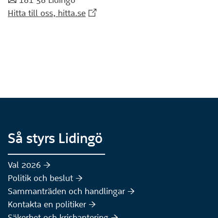
:post: 181 38 Lidingö
(Extern webbplats)
Hitta till oss, hitta.se
Så styrs Lidingö
Val 2026 :höger:
Politik och beslut :höger:
Sammanträden och handlingar :höger:
(Extern webbplats)
Kontakta en politiker :höger:
Säkerhet och krishantering :höger: