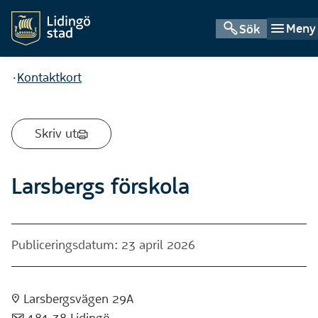
Meny
Sök
Du är här:
Kontaktkort
Skriv ut
Larsbergs förskola
Publiceringsdatum: 23 april 2026
:pin: Larsbergsvägen 29A