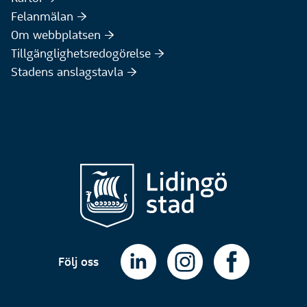
(Extern webbplats)
Felanmälan :höger:
Om webbplatsen :höger:
Tillgänglighetsredogörelse :höger:
Stadens anslagstavla :höger:
Följ oss