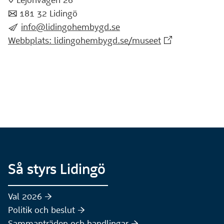
:pin: Lejonvägen 26
:post: 181 32 Lidingö
:skicka:
info@lidingohembygd.se
(Extern webbpla
Webbplats: lidingohembygd.se/museet
Så styrs Lidingö
Val 2026 :höger:
Politik och beslut :höger:
Sammanträden och handlingar :höger: