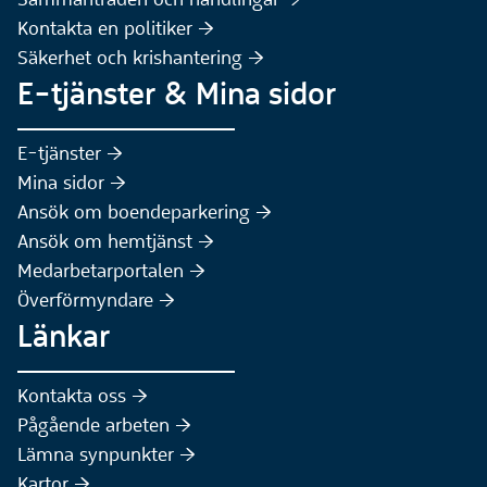
(Extern webbplats)
Kontakta en politiker :höger:
Säkerhet och krishantering :höger:
E-tjänster & Mina sidor
(Extern webbplats)
E-tjänster :höger:
(Extern webbplats)
Mina sidor :höger:
(Extern webbplats)
Ansök om boendeparkering :höger:
(Extern webbplats)
Ansök om hemtjänst :höger:
Medarbetarportalen :höger:
Överförmyndare :höger:
Länkar
Kontakta oss :höger:
Pågående arbeten :höger:
(Extern webbplats)
Lämna synpunkter :höger:
(Extern webbplats)
Kartor :höger: