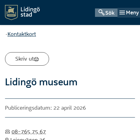
Meny
Sök
Du är här:
Kontaktkort
Skriv ut
Lidingö museum
Publiceringsdatum: 22 april 2026
:telefon:
08-765 75 67