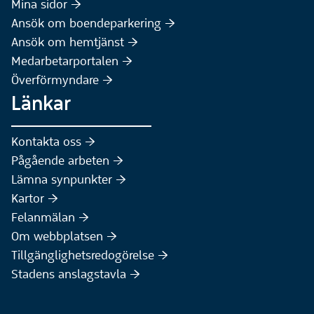
(Extern webbplats)
Mina sidor :höger:
(Extern webbplats)
Ansök om boendeparkering :höger:
(Extern webbplats)
Ansök om hemtjänst :höger:
Medarbetarportalen :höger:
Överförmyndare :höger:
Länkar
Kontakta oss :höger:
Pågående arbeten :höger:
(Extern webbplats)
Lämna synpunkter :höger:
(Extern webbplats)
Kartor :höger:
(Extern webbplats)
Felanmälan :höger:
Om webbplatsen :höger:
Tillgänglighetsredogörelse :höger:
Stadens anslagstavla :höger: