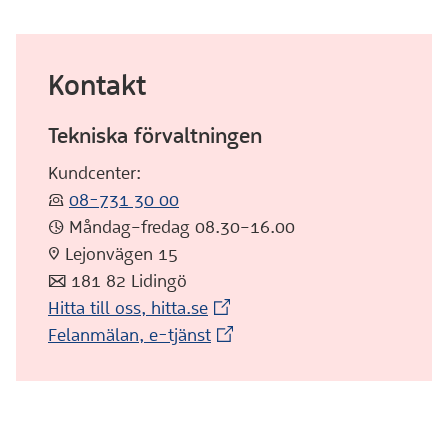
Kontakt
Tekniska förvaltningen
Kundcenter:
:telefon:
08-731 30 00
:klocka: Måndag–fredag 08.30–16.00
:pin: Lejonvägen 15
:post: 181 82 Lidingö
(Extern webbplats)
Hitta till oss, hitta.se
(Extern webbplats)
Felanmälan, e-tjänst