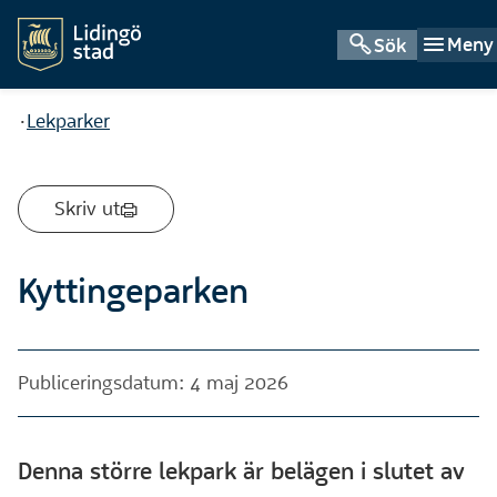
Meny
Sök
Du är här:
Lekparker
Skriv ut
Kyttingeparken
Publiceringsdatum: 4 maj 2026
Denna större lekpark är belägen i slutet av