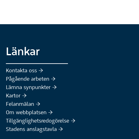
Länkar
Kontakta oss :höger:
Pågående arbeten :höger:
(Extern webbplats)
Lämna synpunkter :höger:
(Extern webbplats)
Kartor :höger:
(Extern webbplats)
Felanmälan :höger:
Om webbplatsen :höger:
Tillgänglighetsredogörelse :höger:
Stadens anslagstavla :höger: