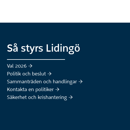
Så styrs Lidingö
Val 2026 :höger:
Politik och beslut :höger:
Sammanträden och handlingar :höger:
(Extern webbplats)
Kontakta en politiker :höger:
Säkerhet och krishantering :höger: