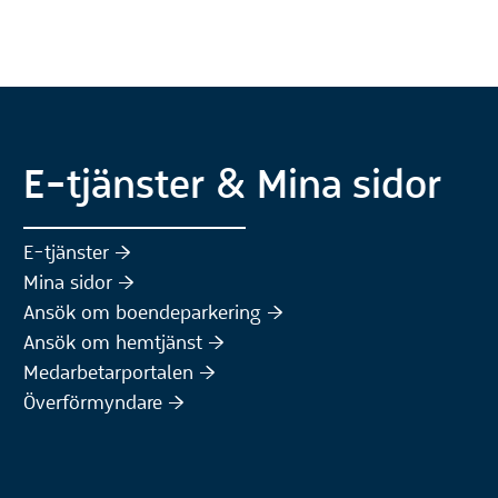
E-tjänster & Mina sidor
(Extern webbplats)
E-tjänster :höger:
(Extern webbplats)
Mina sidor :höger:
(Extern webbplats)
Ansök om boendeparkering :höger:
(Extern webbplats)
Ansök om hemtjänst :höger:
Medarbetarportalen :höger:
Överförmyndare :höger: