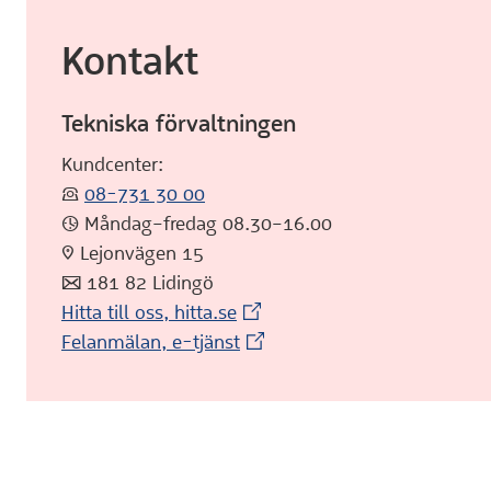
Kontakt
Tekniska förvaltningen
Kundcenter:
:telefon:
08-731 30 00
:klocka: Måndag–fredag 08.30–16.00
:pin: Lejonvägen 15
:post: 181 82 Lidingö
(Extern webbplats)
Hitta till oss, hitta.se
(Extern webbplats)
Felanmälan, e-tjänst