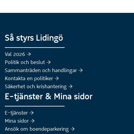
Så styrs Lidingö
Val 2026 :höger:
Politik och beslut :höger:
Sammanträden och handlingar :höger:
(Extern webbplats)
Kontakta en politiker :höger:
Säkerhet och krishantering :höger:
E-tjänster & Mina sidor
(Extern webbplats)
E-tjänster :höger:
(Extern webbplats)
Mina sidor :höger:
(Extern webbplats)
Ansök om boendeparkering :höger: