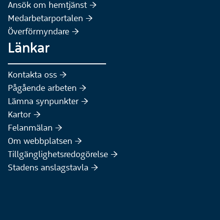
(Extern webbplats)
Ansök om hemtjänst :höger:
Medarbetarportalen :höger:
Överförmyndare :höger:
Länkar
Kontakta oss :höger:
Pågående arbeten :höger:
(Extern webbplats)
Lämna synpunkter :höger:
(Extern webbplats)
Kartor :höger:
(Extern webbplats)
Felanmälan :höger:
Om webbplatsen :höger:
Tillgänglighetsredogörelse :höger:
Stadens anslagstavla :höger: