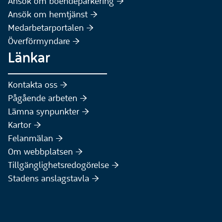
(Extern webbplats)
Ansök om boendeparkering :höger:
(Extern webbplats)
Ansök om hemtjänst :höger:
Medarbetarportalen :höger:
Överförmyndare :höger:
Länkar
Kontakta oss :höger:
Pågående arbeten :höger:
(Extern webbplats)
Lämna synpunkter :höger:
(Extern webbplats)
Kartor :höger:
(Extern webbplats)
Felanmälan :höger:
Om webbplatsen :höger:
Tillgänglighetsredogörelse :höger:
Stadens anslagstavla :höger: