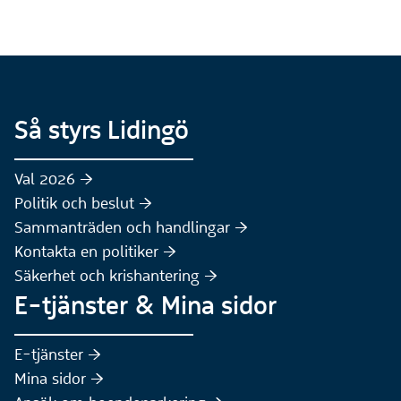
Så styrs Lidingö
Val 2026 :höger:
Politik och beslut :höger:
Sammanträden och handlingar :höger:
(Extern webbplats)
Kontakta en politiker :höger:
Säkerhet och krishantering :höger:
E-tjänster & Mina sidor
(Extern webbplats)
E-tjänster :höger:
(Extern webbplats)
Mina sidor :höger: