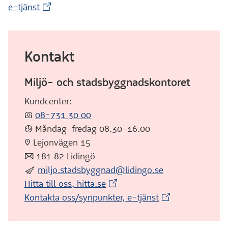
(Extern webbplats)
e-tjänst
Kontakt
Miljö- och stadsbyggnadskontoret
Kundcenter:
:telefon:
08-731 30 00
:klocka: Måndag–fredag 08.30–16.00
:pin: Lejonvägen 15
:post: 181 82 Lidingö
:skicka:
miljo.stadsbyggnad@lidingo.se
(Extern webbplats)
Hitta till oss, hitta.se
(Extern webbplat
Kontakta oss/synpunkter, e-tjänst