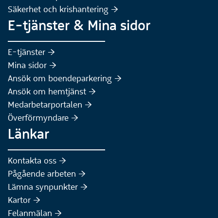
Säkerhet och krishantering :höger:
E-tjänster & Mina sidor
(Extern webbplats)
E-tjänster :höger:
(Extern webbplats)
Mina sidor :höger:
(Extern webbplats)
Ansök om boendeparkering :höger:
(Extern webbplats)
Ansök om hemtjänst :höger:
Medarbetarportalen :höger:
Överförmyndare :höger:
Länkar
Kontakta oss :höger:
Pågående arbeten :höger:
(Extern webbplats)
Lämna synpunkter :höger:
(Extern webbplats)
Kartor :höger:
(Extern webbplats)
Felanmälan :höger: