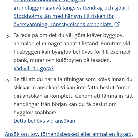
grundläggningsnivå längs vattendrag och sjöar i
Stockholms län med hänsyn till risken för
(Extern we
översvämning, Länsstyrelsens webbplats
Ta reda på om det du vill göra kräver bygglov,
anmälan eller något annat tillstånd. Förutom vid
husbyggen kan bygglov behövas för till exempel
plank, murar och kulörbyten på fasaden.
Vad vill du göra?
Se till att du har alla ritningar som krävs innan du
skickar in ansökan! Vi kan inte fatta beslut förrän
din ansökan är komplett. Genom att lämna in rätt
handlingar från början kan du få beslut om
bygglov snabbare.
Detta behövs vid ansökan
Ansök om lov, förhandsbesked eller anmäl en åtgärd,