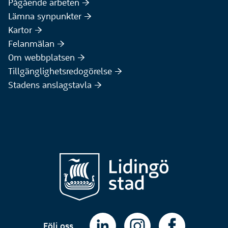
Pågående arbeten :höger:
(Extern webbplats)
Lämna synpunkter :höger:
(Extern webbplats)
Kartor :höger:
(Extern webbplats)
Felanmälan :höger:
Om webbplatsen :höger:
Tillgänglighetsredogörelse :höger:
Stadens anslagstavla :höger:
Följ oss