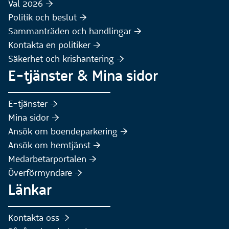
Val 2026 :höger:
Politik och beslut :höger:
Sammanträden och handlingar :höger:
(Extern webbplats)
Kontakta en politiker :höger:
Säkerhet och krishantering :höger:
E-tjänster & Mina sidor
(Extern webbplats)
E-tjänster :höger:
(Extern webbplats)
Mina sidor :höger:
(Extern webbplats)
Ansök om boendeparkering :höger:
(Extern webbplats)
Ansök om hemtjänst :höger:
Medarbetarportalen :höger:
Överförmyndare :höger:
Länkar
Kontakta oss :höger: