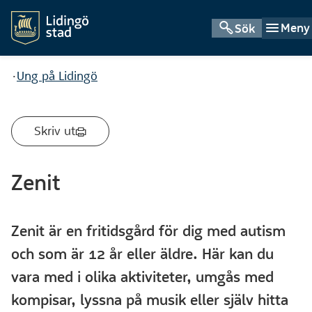
Meny
Sök
Du är här:
Ung på Lidingö
Skriv ut
Zenit
Zenit är en fritidsgård för dig med autism
och som är 12 år eller äldre. Här kan du
vara med i olika aktiviteter, umgås med
kompisar, lyssna på musik eller själv hitta