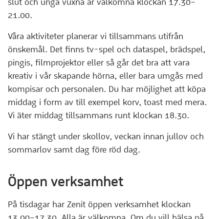
slut och unga vuxna är
välkomna klockan 17.30–
21.00.
Våra aktiviteter planerar vi tillsammans utifrån
önskemål. Det finns tv-spel och dataspel, brädspel,
pingis, filmprojektor eller så går det bra att vara
kreativ i vår skapande hörna, eller bara umgås med
kompisar och personalen. Du har möjlighet att köpa
middag i form av till exempel korv, toast med mera.
Vi äter middag tillsammans runt klockan 18.30.
Vi har stängt under skollov, veckan innan jullov och
sommarlov samt dag före röd dag.
Öppen verksamhet
På tisdagar har Zenit öppen verksamhet klockan
13.00–17.30. Alla är välkomna. Om du vill hälsa på