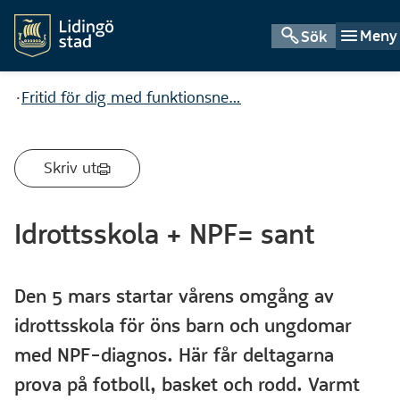
Meny
Sök
Du är här:
Fritid för dig med funktionsne…
Skriv ut
Idrottsskola + NPF= sant
Den 5 mars startar vårens omgång av
idrottsskola för öns barn och ungdomar
med NPF-diagnos. Här får deltagarna
prova på fotboll, basket och rodd. Varmt