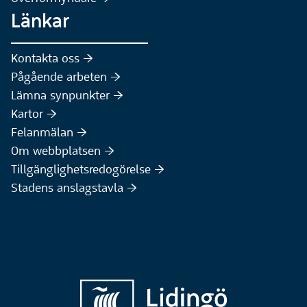
Länkar
Kontakta oss :höger:
Pågående arbeten :höger:
(Extern webbplats)
Lämna synpunkter :höger:
(Extern webbplats)
Kartor :höger:
(Extern webbplats)
Felanmälan :höger:
Om webbplatsen :höger:
Tillgänglighetsredogörelse :höger:
Stadens anslagstavla :höger: