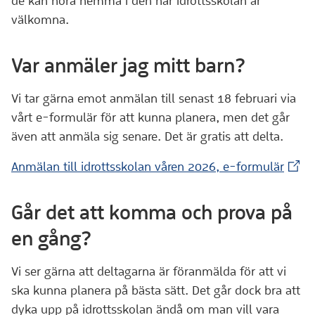
de kan höra hemma i den här idrottsskolan är
välkomna.
Var anmäler jag mitt barn?
Vi tar gärna emot anmälan till senast 18 februari via
vårt e-formulär för att kunna planera, men det går
även att anmäla sig senare. Det är gratis att delta.
(Exte
Anmälan till idrottsskolan våren 2026, e-formulär
Går det att komma och prova på
en gång?
Vi ser gärna att deltagarna är föranmälda för att vi
ska kunna planera på bästa sätt. Det går dock bra att
dyka upp på idrottsskolan ändå om man vill vara