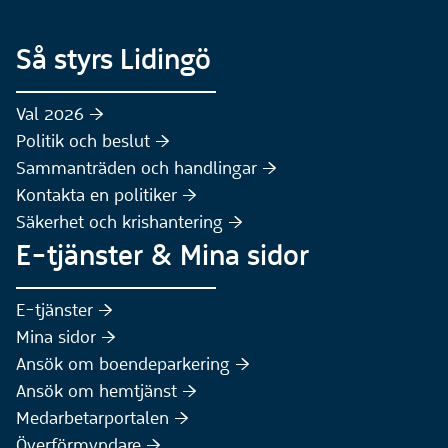
Så styrs Lidingö
Val 2026 :höger:
Politik och beslut :höger:
Sammanträden och handlingar :höger:
(Extern webbplats)
Kontakta en politiker :höger:
Säkerhet och krishantering :höger:
E-tjänster & Mina sidor
(Extern webbplats)
E-tjänster :höger:
(Extern webbplats)
Mina sidor :höger:
(Extern webbplats)
Ansök om boendeparkering :höger:
(Extern webbplats)
Ansök om hemtjänst :höger:
Medarbetarportalen :höger:
Överförmyndare :höger: