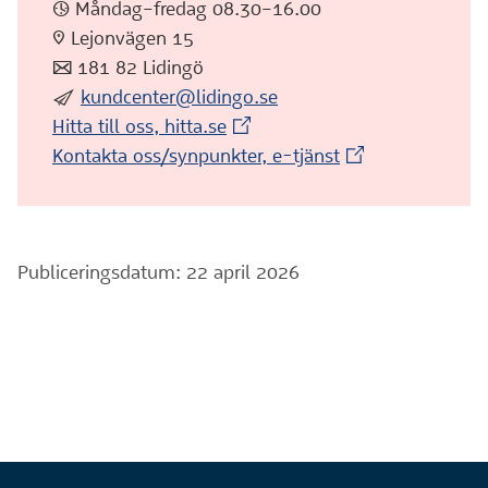
:klocka: Måndag–fredag 08.30–16.00
:pin: Lejonvägen 15
:post: 181 82 Lidingö
:skicka:
kundcenter@lidingo.se
(Extern webbplats)
Hitta till oss, hitta.se
(Extern webbplat
Kontakta oss/synpunkter, e-tjänst
Publiceringsdatum: 22 april 2026