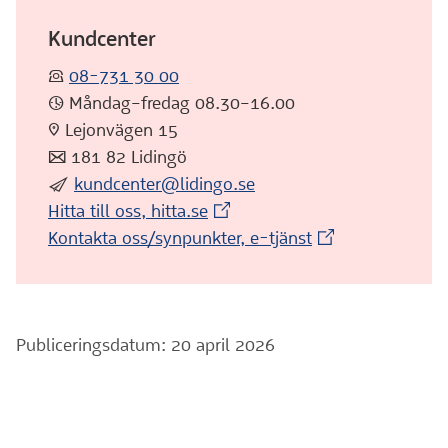
Kundcenter
:telefon:
08-731 30 00
:klocka: Måndag–fredag 08.30–16.00
:pin: Lejonvägen 15
:post: 181 82 Lidingö
:skicka:
kundcenter@lidingo.se
(Extern webbplats)
Hitta till oss, hitta.se
(Extern webbplat
Kontakta oss/synpunkter, e-tjänst
Publiceringsdatum: 20 april 2026