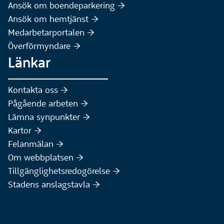
(Extern webbplats)
Ansök om boendeparkering :höger:
(Extern webbplats)
Ansök om hemtjänst :höger:
Medarbetarportalen :höger:
Överförmyndare :höger:
Länkar
Kontakta oss :höger:
Pågående arbeten :höger:
(Extern webbplats)
Lämna synpunkter :höger:
(Extern webbplats)
Kartor :höger:
(Extern webbplats)
Felanmälan :höger:
Om webbplatsen :höger:
Tillgänglighetsredogörelse :höger:
Stadens anslagstavla :höger: