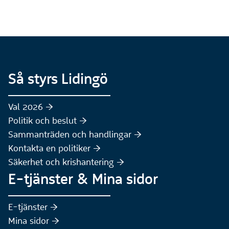
Så styrs Lidingö
Val 2026 :höger:
Politik och beslut :höger:
Sammanträden och handlingar :höger:
(Extern webbplats)
Kontakta en politiker :höger:
Säkerhet och krishantering :höger:
E-tjänster & Mina sidor
(Extern webbplats)
E-tjänster :höger:
(Extern webbplats)
Mina sidor :höger: