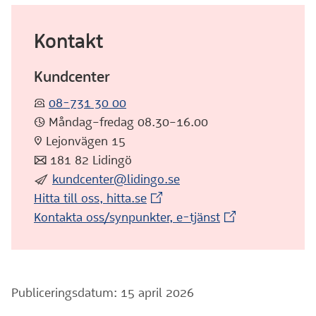
Kontakt
Kundcenter
:telefon:
08-731 30 00
:klocka: Måndag–fredag 08.30–16.00
:pin: Lejonvägen 15
:post: 181 82 Lidingö
:skicka:
kundcenter@lidingo.se
(Extern webbplats)
Hitta till oss, hitta.se
(Extern webbplat
Kontakta oss/synpunkter, e-tjänst
Publiceringsdatum: 15 april 2026