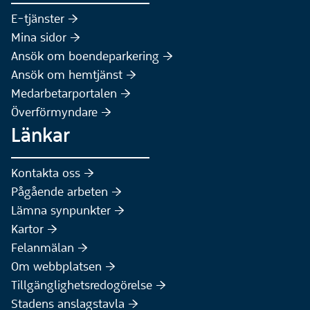
(Extern webbplats)
E-tjänster :höger:
(Extern webbplats)
Mina sidor :höger:
(Extern webbplats)
Ansök om boendeparkering :höger:
(Extern webbplats)
Ansök om hemtjänst :höger:
Medarbetarportalen :höger:
Överförmyndare :höger:
Länkar
Kontakta oss :höger:
Pågående arbeten :höger:
(Extern webbplats)
Lämna synpunkter :höger:
(Extern webbplats)
Kartor :höger:
(Extern webbplats)
Felanmälan :höger:
Om webbplatsen :höger:
Tillgänglighetsredogörelse :höger:
Stadens anslagstavla :höger: