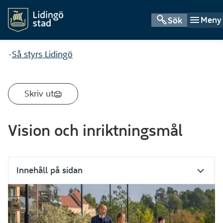
Meny
Sök
Du är här:
Så styrs Lidingö
Skriv ut
Vision och inriktningsmål
Innehåll på sidan