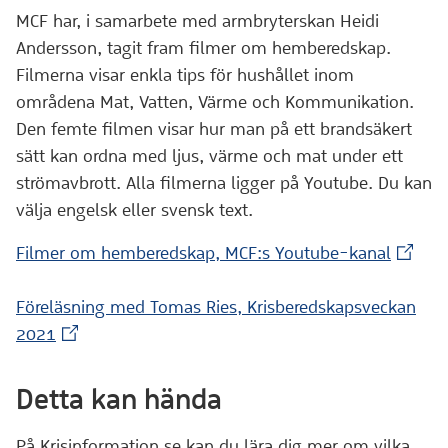
MCF har, i samarbete med armbryterskan Heidi
Andersson, tagit fram filmer om hemberedskap.
Filmerna visar enkla tips för hushållet inom
områdena Mat, Vatten, Värme och Kommunikation.
Den femte filmen visar hur man på ett brandsäkert
sätt kan ordna med ljus, värme och mat under ett
strömavbrott. Alla filmerna ligger på Youtube. Du kan
välja engelsk eller svensk text.
(Extern
Filmer om hemberedskap, MCF:s Youtube-kanal
Föreläsning med Tomas Ries, Krisberedskapsveckan
(Extern webbplats)
2021
Detta kan hända
På Krisinformation.se kan du lära dig mer om vilka