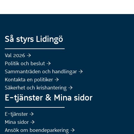
Så styrs Lidingö
Val 2026 :höger:
Politik och beslut :höger:
Sammanträden och handlingar :höger:
(Extern webbplats)
Kontakta en politiker :höger:
Säkerhet och krishantering :höger:
E-tjänster & Mina sidor
(Extern webbplats)
E-tjänster :höger:
(Extern webbplats)
Mina sidor :höger:
(Extern webbplats)
Ansök om boendeparkering :höger: