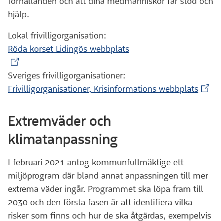
förhållanden och att dina medmänniskor får stöd och
hjälp.
Lokal frivilligorganisation:
Röda korset Lidingös webbplats
(Extern webbplats)
Sveriges frivilligorganisationer:
(Exte
Frivilligorganisationer, Krisinformations webbplats
Extremväder och
klimatanpassning
I februari 2021 antog kommunfullmäktige ett
miljöprogram där bland annat anpassningen till mer
extrema väder ingår. Programmet ska löpa fram till
2030 och den första fasen är att identifiera vilka
risker som finns och hur de ska åtgärdas, exempelvis