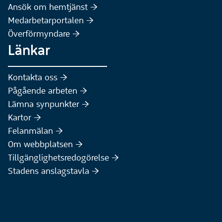
(Extern webbplats)
Ansök om hemtjänst :höger:
Medarbetarportalen :höger:
Överförmyndare :höger:
Länkar
Kontakta oss :höger:
Pågående arbeten :höger:
(Extern webbplats)
Lämna synpunkter :höger:
(Extern webbplats)
Kartor :höger:
(Extern webbplats)
Felanmälan :höger:
Om webbplatsen :höger:
Tillgänglighetsredogörelse :höger:
Stadens anslagstavla :höger: