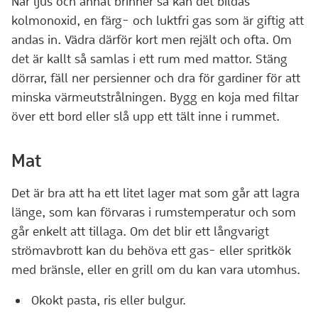
När ljus och annat brinner så kan det bildas
kolmonoxid, en färg- och luktfri gas som är giftig att
andas in. Vädra därför kort men rejält och ofta. Om
det är kallt så samlas i ett rum med mattor. Stäng
dörrar, fäll ner persienner och dra för gardiner för att
minska värmeutstrålningen. Bygg en koja med filtar
över ett bord eller slå upp ett tält inne i rummet.
Mat
Det är bra att ha ett litet lager mat som går att lagra
länge, som kan förvaras i rumstemperatur och som
går enkelt att tillaga. Om det blir ett långvarigt
strömavbrott kan du behöva ett gas- eller spritkök
med bränsle, eller en grill om du kan vara utomhus.
Okokt pasta, ris eller bulgur.