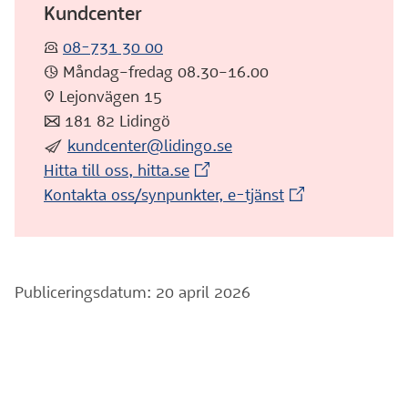
Kundcenter
:telefon:
08-731 30 00
:klocka: Måndag–fredag 08.30–16.00
:pin: Lejonvägen 15
:post: 181 82 Lidingö
:skicka:
kundcenter@lidingo.se
(Extern webbplats)
Hitta till oss, hitta.se
(Extern webbplat
Kontakta oss/synpunkter, e-tjänst
Publiceringsdatum: 20 april 2026