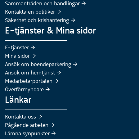
Sammanträden och handlingar :höger:
(Extern webbplats)
Kontakta en politiker :höger:
Säkerhet och krishantering :höger:
E-tjänster & Mina sidor
(Extern webbplats)
E-tjänster :höger:
(Extern webbplats)
Mina sidor :höger:
(Extern webbplats)
Ansök om boendeparkering :höger:
(Extern webbplats)
Ansök om hemtjänst :höger:
Medarbetarportalen :höger:
Överförmyndare :höger:
Länkar
Kontakta oss :höger:
Pågående arbeten :höger:
(Extern webbplats)
Lämna synpunkter :höger: