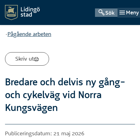
Meny
Sök
Du är här:
Pågående arbeten
Skriv ut
Bredare och delvis ny gång-
och cykelväg vid Norra
Kungsvägen
Publiceringsdatum: 21 maj 2026