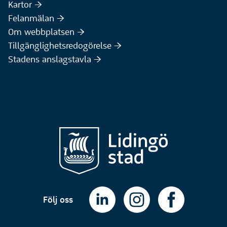
(Extern webbplats)
Kartor :höger:
(Extern webbplats)
Felanmälan :höger:
Om webbplatsen :höger:
Tillgänglighetsredogörelse :höger:
Stadens anslagstavla :höger:
Följ oss