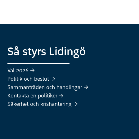
Så styrs Lidingö
Val 2026 :höger:
Politik och beslut :höger:
Sammanträden och handlingar :höger:
(Extern webbplats)
Kontakta en politiker :höger:
Säkerhet och krishantering :höger: