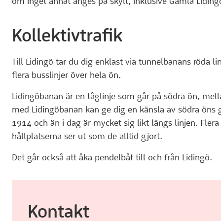
om inget annat anges på skylt, inklusive Gamla Liding
Kollektivtrafik
Till Lidingö tar du dig enklast via tunnelbanans röda lin
flera busslinjer över hela ön.
Lidingöbanan är en tåglinje som går på södra ön, mel
med Lidingöbanan kan ge dig en känsla av södra öns ga
1914 och än i dag är mycket sig likt längs linjen. Fler
hållplatserna ser ut som de alltid gjort.
Det går också att åka pendelbåt till och från Lidingö.
Kontakt