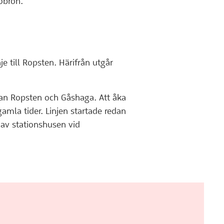
öbron.
je till Ropsten. Härifrån utgår
lan Ropsten och Gåshaga. Att åka
mla tider. Linjen startade redan
a av stationshusen vid