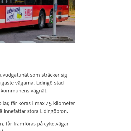
 huvudgatunät som sträcker sig
gaste vägarna. Lidingö stad
på kommunens vägnät.
ar, får köras i max 45 kilometer
 innefattar stora Lidingöbron.
n, får framföras på cykelvägar