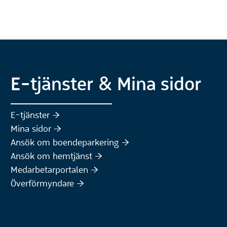
E-tjänster & Mina sidor
(Extern webbplats)
E-tjänster :höger:
(Extern webbplats)
Mina sidor :höger:
(Extern webbplats)
Ansök om boendeparkering :höger:
(Extern webbplats)
Ansök om hemtjänst :höger:
Medarbetarportalen :höger:
Överförmyndare :höger: