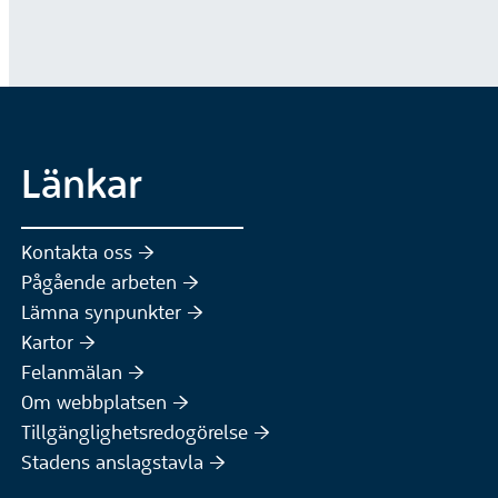
Länkar
Kontakta oss :höger:
Pågående arbeten :höger:
(Extern webbplats)
Lämna synpunkter :höger:
(Extern webbplats)
Kartor :höger:
(Extern webbplats)
Felanmälan :höger:
Om webbplatsen :höger:
Tillgänglighetsredogörelse :höger:
Stadens anslagstavla :höger: