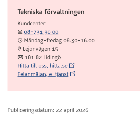
Tekniska förvaltningen
Kundcenter:
:telefon:
08-731 30 00
:klocka: Måndag–fredag 08.30–16.00
:pin: Lejonvägen 15
:post: 181 82 Lidingö
(Extern webbplats)
Hitta till oss, hitta.se
(Extern webbplats)
Felanmälan, e-tjänst
Publiceringsdatum: 22 april 2026