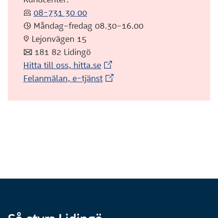
:telefon:
08-731 30 00
:klocka: Måndag–fredag 08.30–16.00
:pin: Lejonvägen 15
:post: 181 82 Lidingö
(Extern webbplats)
Hitta till oss, hitta.se
(Extern webbplats)
Felanmälan, e-tjänst