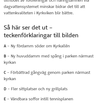
tillflödet av föroreningar och näringsämnen via
dagvattensystemet minskar bidrar det till att
vattenkvaliteten i Kyrkviken blir bättre.
Så här ser det ut –
teckenförklaringar till bilden
A
– Ny fördamm söder om Kyrkallén
B
– Ny huvuddamm med spång i parken närmast
kyrkan
C
– Förbättrad gångväg genom parken närmast
kyrkan
D
– Fler sittplatser och ny grillplats
E
– Vändbara soffor intill tennisplanen