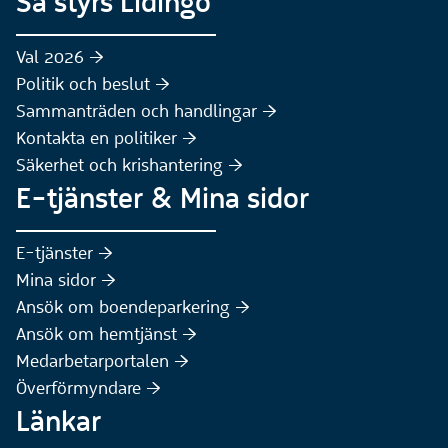
Så styrs Lidingö
Val 2026 :höger:
Politik och beslut :höger:
Sammanträden och handlingar :höger:
(Extern webbplats)
Kontakta en politiker :höger:
Säkerhet och krishantering :höger:
E-tjänster & Mina sidor
(Extern webbplats)
E-tjänster :höger:
(Extern webbplats)
Mina sidor :höger:
(Extern webbplats)
Ansök om boendeparkering :höger:
(Extern webbplats)
Ansök om hemtjänst :höger:
Medarbetarportalen :höger:
Överförmyndare :höger:
Länkar