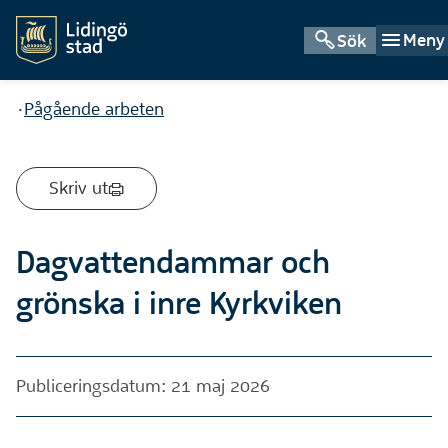
Meny
Sök
Du är här:
Pågående arbeten
Skriv ut
Dagvattendammar och
grönska i inre Kyrkviken
Publiceringsdatum: 21 maj 2026