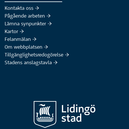
Kontakta oss :höger:
Pågående arbeten :höger:
(Extern webbplats)
Lämna synpunkter :höger:
(Extern webbplats)
Kartor :höger:
(Extern webbplats)
Felanmälan :höger:
Om webbplatsen :höger:
Tillgänglighetsredogörelse :höger:
Stadens anslagstavla :höger: