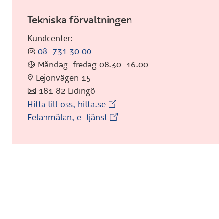
Tekniska förvaltningen
Kundcenter:
:telefon:
08-731 30 00
:klocka: Måndag–fredag 08.30–16.00
:pin: Lejonvägen 15
:post: 181 82 Lidingö
(Extern webbplats)
Hitta till oss, hitta.se
(Extern webbplats)
Felanmälan, e-tjänst