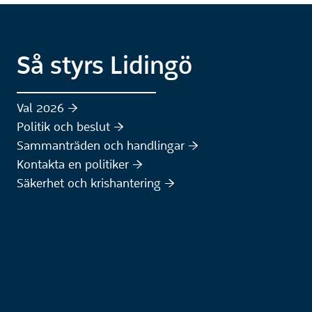
Så styrs Lidingö
Val 2026 :höger:
Politik och beslut :höger:
Sammanträden och handlingar :höger:
(Extern webbplats)
Kontakta en politiker :höger:
Säkerhet och krishantering :höger: