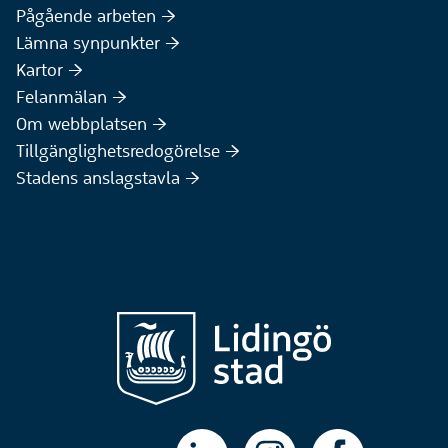
Pågående arbeten :höger:
(Extern webbplats)
Lämna synpunkter :höger:
(Extern webbplats)
Kartor :höger:
(Extern webbplats)
Felanmälan :höger:
Om webbplatsen :höger:
Tillgänglighetsredogörelse :höger:
Stadens anslagstavla :höger: