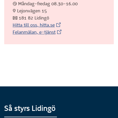
:klocka: Måndag–fredag 08.30–16.00
:pin: Lejonvägen 15
:post: 181 82 Lidingö
(Extern webbplats)
Hitta till oss, hitta.se
(Extern webbplats)
Felanmälan, e-tjänst
Så styrs Lidingö