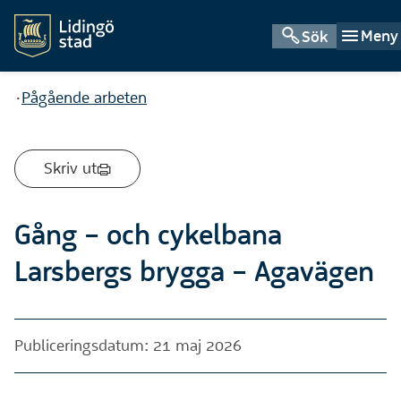
Meny
Sök
Du är här:
Pågående arbeten
Skriv ut
Gång – och cykelbana
Larsbergs brygga – Agavägen
Publiceringsdatum: 21 maj 2026