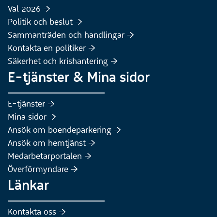
Val 2026 :höger:
Politik och beslut :höger:
Sammanträden och handlingar :höger:
(Extern webbplats)
Kontakta en politiker :höger:
Säkerhet och krishantering :höger:
E-tjänster & Mina sidor
(Extern webbplats)
E-tjänster :höger:
(Extern webbplats)
Mina sidor :höger:
(Extern webbplats)
Ansök om boendeparkering :höger:
(Extern webbplats)
Ansök om hemtjänst :höger:
Medarbetarportalen :höger:
Överförmyndare :höger:
Länkar
Kontakta oss :höger: