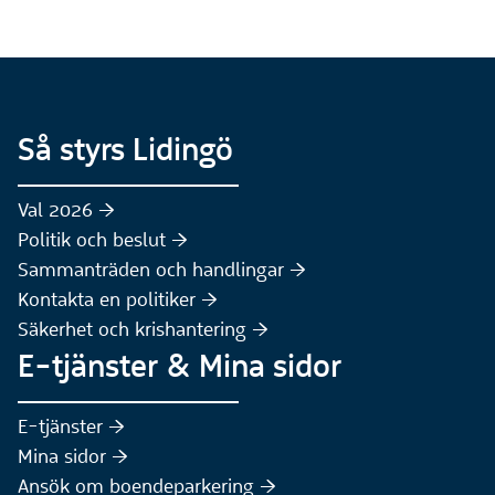
Så styrs Lidingö
Val 2026 :höger:
Politik och beslut :höger:
Sammanträden och handlingar :höger:
(Extern webbplats)
Kontakta en politiker :höger:
Säkerhet och krishantering :höger:
E-tjänster & Mina sidor
(Extern webbplats)
E-tjänster :höger:
(Extern webbplats)
Mina sidor :höger:
(Extern webbplats)
Ansök om boendeparkering :höger: