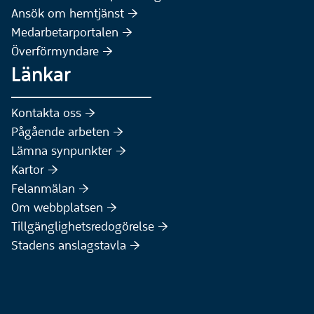
(Extern webbplats)
Ansök om hemtjänst :höger:
Medarbetarportalen :höger:
Överförmyndare :höger:
Länkar
Kontakta oss :höger:
Pågående arbeten :höger:
(Extern webbplats)
Lämna synpunkter :höger:
(Extern webbplats)
Kartor :höger:
(Extern webbplats)
Felanmälan :höger:
Om webbplatsen :höger:
Tillgänglighetsredogörelse :höger:
Stadens anslagstavla :höger: