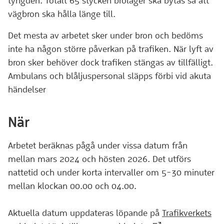
tyngden. Totalt 65 stycken brolager ska bytas så att
vägbron ska hålla länge till.
Det mesta av arbetet sker under bron och bedöms
inte ha någon större påverkan på trafiken. När lyft av
bron sker behöver dock trafiken stängas av tillfälligt.
Ambulans och blåljuspersonal släpps förbi vid akuta
händelser
När
Arbetet beräknas pågå under vissa datum från
mellan mars 2024 och hösten 2026. Det utförs
nattetid och under korta intervaller om 5-30 minuter
mellan klockan 00.00 och 04.00.
Aktuella datum uppdateras löpande på
Trafikverkets