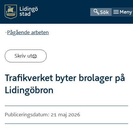
Meny
Sök
Du är här:
Pågående arbeten
Skriv ut
Trafikverket byter brolager på
Lidingöbron
Publiceringsdatum: 21 maj 2026