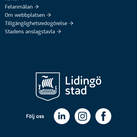
(Extern webbplats)
Felanmälan :höger:
Om webbplatsen :höger:
Tillgänglighetsredogörelse :höger:
Stadens anslagstavla :höger:
Följ oss