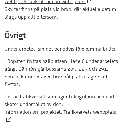
(Extern webbplats)
webbplatsLänk till annan webbplats.
Skyltar finns på plats vid bron, där aktuella datum
läggs upp allt eftersom.
Övrigt
Under arbetet kan det periodvis förekomma buller.
I Ropsten flyttas hållplatsen i läge C under arbetets
gång. Därifrån går bussarna 205, 225 och 291.
Senare kommer även busshållplats i läge E att
flyttas.
Det är Trafikverket som äger Lidingöbron och därför
sköter underhållet av den.
(Ext
Information om projektet, Trafikverkets webbplats.