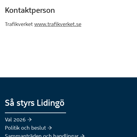
Kontaktperson
Trafikverket
www.trafikverket.se
Så styrs Lidingö
Val 2026 :höger:
Politik och beslut :höger:
Sammanträden och handlingar :höger: