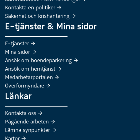
(Extern webbplats)
Kontakta en politiker :höger:
Säkerhet och krishantering :höger:
E-tjänster & Mina sidor
(Extern webbplats)
E-tjänster :höger:
(Extern webbplats)
Mina sidor :höger:
(Extern webbplats)
Ansök om boendeparkering :höger:
(Extern webbplats)
Ansök om hemtjänst :höger:
Medarbetarportalen :höger:
Överförmyndare :höger:
Länkar
Kontakta oss :höger:
Pågående arbeten :höger:
(Extern webbplats)
Lämna synpunkter :höger:
(Extern webbplats)
Kartor :höger: