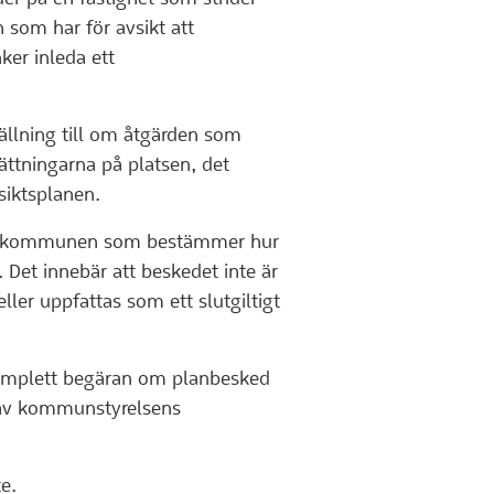
som har för avsikt att
er inleda ett
ällning till om åtgärden som
ättningarna på platsen, det
siktsplanen.
är kommunen som bestämmer hur
t innebär att beskedet inte är
ler uppfattas som ett slutgiltigt
komplett begäran om planbesked
 av kommunstyrelsens
e.