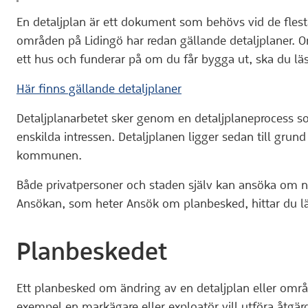
En detaljplan är ett dokument som behövs vid de fles
områden på Lidingö har redan gällande detaljplaner. O
ett hus och funderar på om du får bygga ut, ska du lä
Här finns gällande detaljplaner
Detaljplanarbetet sker genom en detaljplaneprocess
enskilda intressen. Detaljplanen ligger sedan till grund
kommunen.
Både privatpersoner och staden själv kan ansöka om ny
Ansökan, som heter Ansök om planbesked, hittar du lä
Planbeskedet
Ett planbesked om ändring av en detaljplan eller omr
exempel en markägare eller exploatör vill utföra åtgär