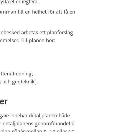
la eller reglera.
mman till en helhet för att få en
anbesked arbetas ett planförslag
melser. Till planen hör:
ttenutredning,
k och geoteknik).
er
are innebär detaljplanen både
er detaljplanens genomförandetid
jplan pågår mellan 5, 10 eller 15