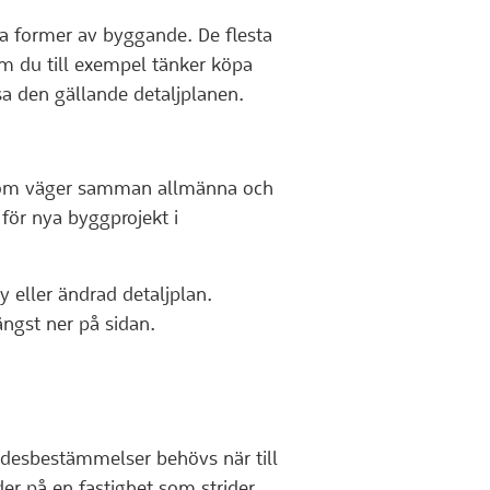
ta former av byggande. De flesta
m du till exempel tänker köpa
sa den gällande detaljplanen.
 som väger samman allmänna och
 för nya byggprojekt i
 eller ändrad detaljplan.
ngst ner på sidan.
ådesbestämmelser behövs när till
der på en fastighet som strider