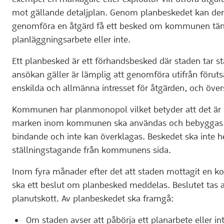
mot gällande detaljplan. Genom planbeskedet kan den 
genomföra en åtgärd få ett besked om kommunen tänk
planläggningsarbete eller inte.
Ett planbesked är ett förhandsbesked där staden tar st
ansökan gäller är lämplig att genomföra utifrån föruts
enskilda och allmänna intresset för åtgärden, och över
Kommunen har planmonopol vilket betyder att det 
marken inom kommunen ska användas och bebyggas. De
bindande och inte kan överklagas. Beskedet ska inte hel
ställningstagande från kommunens sida.
Inom fyra månader efter det att staden mottagit en 
ska ett beslut om planbesked meddelas. Beslutet tas
planutskott. Av planbeskedet ska framgå:
Om staden avser att påbörja ett planarbete eller int