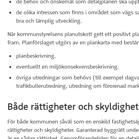
de behov och önskemål som detaljplanen ska uppfyl
de olika intressen som finns i området som vägs sa
bra och lämplig utveckling.
När kommunstyrelsens planutskott gett ett positivt pl
fram. Planförslaget utgörs av en plankarta med bestäm
planbeskrivning.
eventuellt en miljökonsekvensbeskrivning.
övriga utredningar som behövs (till exempel dagva
trafikbullerutredning, utredning om förorenad mar
Både rättigheter och skyldighet
För både kommunen såväl som en enskild fastighetsäg
rättigheter och skyldigheter. Garanterad byggrätt und
är en sådan rättighet. Genomförandetiden för en detal