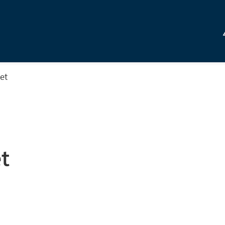
vet
et