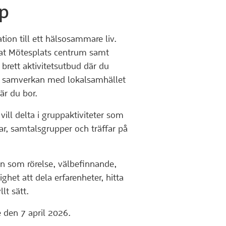
p
ation till ett hälsosammare liv.
nat Mötesplats centrum samt
 brett aktivitetsutbud där du
r i samverkan med lokalsamhället
är du bor.
ill delta i gruppaktiviteter som
ar, samtalsgrupper och träffar på
n som rörelse, välbefinnande,
het att dela erfarenheter, hitta
lt sätt.
 den 7 april 2026.