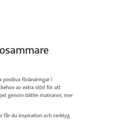
ats)
ats)
lsosammare
a positiva förändringar i
behov av extra stöd för att
mpel genom bättre matvanor, mer
 får du inspiration och verktyg