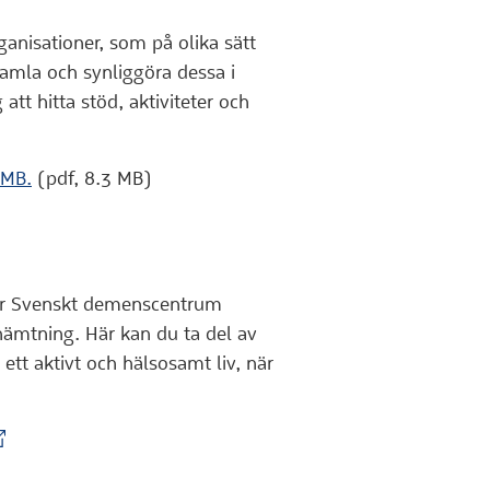
ganisationer, som på olika sätt
 samla och synliggöra dessa i
 att hitta stöd, aktiviteter och
 MB.
(pdf, 8.3 MB)
uder Svenskt demenscentrum
hämtning. Här kan du ta del av
l ett aktivt och hälsosamt liv, när
xtern webbplats)