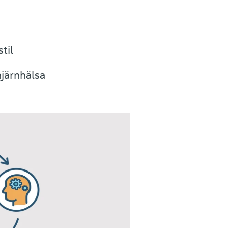
til
hjärnhälsa