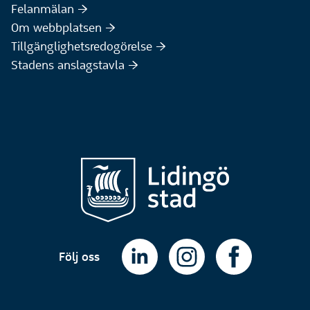
(Extern webbplats)
Felanmälan :höger:
Om webbplatsen :höger:
Tillgänglighetsredogörelse :höger:
Stadens anslagstavla :höger:
Följ oss