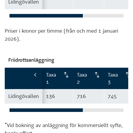
Lidingövallen
Priser i kronor per timme (från och med 1 januari
2026).
Friidrottsanläggning
Taxa
Taxa
Taxa
1
2
3
Lidingövallen
136
716
745
*Vid bokning av anläggning för kommersiellt syfte,