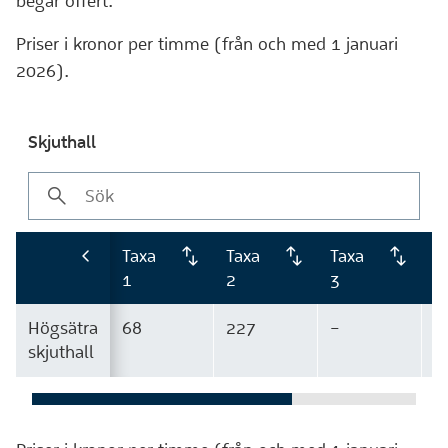
begär offert.
Priser i kronor per timme (från och med 1 januari
2026).
Skjuthall
Taxa
Taxa
Taxa
T
1
2
3
4
Högsätra
68
227
–
–
skjuthall