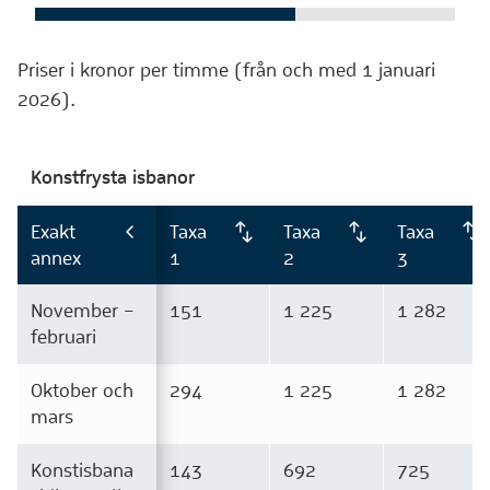
Priser i kronor per timme (från och med 1 januari
2026).
Konstfrysta isbanor
Exakt
Taxa
Taxa
Taxa
annex
1
2
3
November –
151
1 225
1 282
februari
Oktober och
294
1 225
1 282
mars
Konstisbana
143
692
725