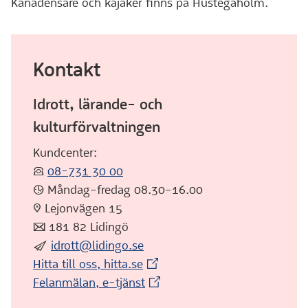
Kanadensare och kajaker finns på Hustegaholm.
Kontakt
Idrott, lärande- och
kulturförvaltningen
Kundcenter:
:telefon:
08-731 30 00
:klocka: Måndag–fredag 08.30–16.00
:pin: Lejonvägen 15
:post: 181 82 Lidingö
:skicka:
idrott@lidingo.se
(Extern webbplats)
Hitta till oss, hitta.se
(Extern webbplats)
(Extern webbplats)
Felanmälan, e-tjänst