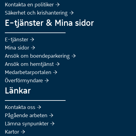
(Extern webbplats)
Kontakta en politiker :höger:
Säkerhet och krishantering :höger:
E-tjänster & Mina sidor
(Extern webbplats)
E-tjänster :höger:
(Extern webbplats)
Mina sidor :höger:
(Extern webbplats)
Ansök om boendeparkering :höger:
(Extern webbplats)
Ansök om hemtjänst :höger:
Medarbetarportalen :höger:
Överförmyndare :höger:
Länkar
Kontakta oss :höger:
Pågående arbeten :höger:
(Extern webbplats)
Lämna synpunkter :höger:
(Extern webbplats)
Kartor :höger: