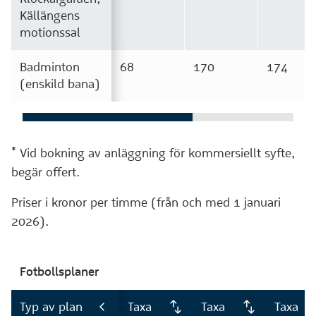
Källängens
motionssal
Badminton
68
170
174
(enskild bana)
* Vid bokning av anläggning för kommersiellt syfte,
begär offert.
Priser i kronor per timme (från och med 1 januari
2026).
Fotbollsplaner
Typ av plan
Taxa
Taxa
Taxa