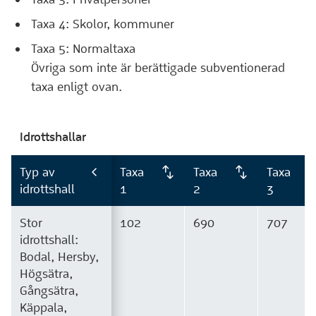
Taxa 4: Skolor, kommuner
Taxa 5: Normaltaxa
Övriga som inte är berättigade subventionerad
taxa enligt ovan.
Idrottshallar
Typ av
Taxa
Taxa
Taxa
idrottshall
1
2
3
Stor
102
690
707
idrottshall:
Bodal, Hersby,
Högsätra,
Gångsätra,
Käppala,