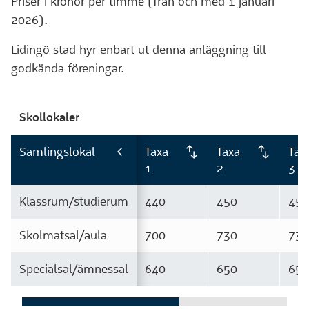
Priser i kronor per timme (från och med 1 januari
2026).
Lidingö stad hyr enbart ut denna anläggning till
godkända föreningar.
Skollokaler
Samlingslokal
Taxa
Taxa
Tax
1
2
3
Klassrum/studierum
440
450
450
Skolmatsal/aula
700
730
730
Specialsal/ämnessal
640
650
650