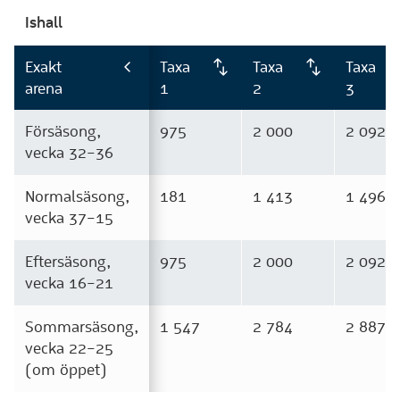
Ishall
Exakt
Taxa
Taxa
Taxa
arena
1
2
3
Försäsong,
975
2 000
2 092
vecka 32–36
Normalsäsong,
181
1 413
1 496
vecka 37–15
Eftersäsong,
975
2 000
2 092
vecka 16–21
Sommarsäsong,
1 547
2 784
2 887
vecka 22–25
(om öppet)