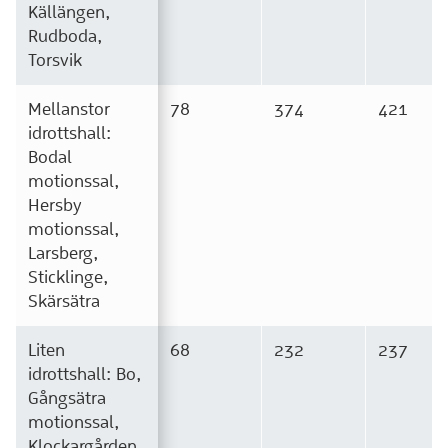
Källängen,
Rudboda,
Torsvik
Mellanstor
78
374
421
idrottshall:
Bodal
motionssal,
Hersby
motionssal,
Larsberg,
Sticklinge,
Skärsätra
Liten
68
232
237
idrottshall: Bo,
Gångsätra
motionssal,
Klockargården,