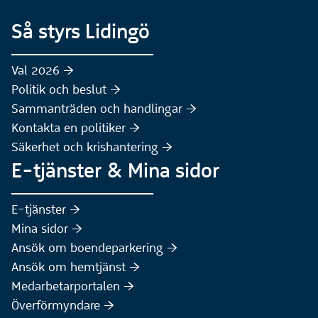
Så styrs Lidingö
Val 2026 :höger:
Politik och beslut :höger:
Sammanträden och handlingar :höger:
(Extern webbplats)
Kontakta en politiker :höger:
Säkerhet och krishantering :höger:
E-tjänster & Mina sidor
(Extern webbplats)
E-tjänster :höger:
(Extern webbplats)
Mina sidor :höger:
(Extern webbplats)
Ansök om boendeparkering :höger:
(Extern webbplats)
Ansök om hemtjänst :höger:
Medarbetarportalen :höger:
Överförmyndare :höger: