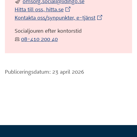
:skicka:
omsorg.social@lidingo.se
(Extern webbplats)
Hitta till oss, hitta.se
(Extern webbplat
Kontakta oss/synpunkter, e-tjänst
Socialjouren efter kontorstid
:telefon:
08-410 200 40
Publiceringsdatum: 23 april 2026