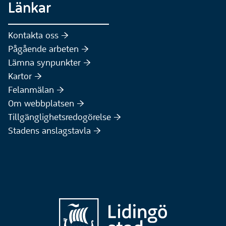
Länkar
Kontakta oss :höger:
Pågående arbeten :höger:
(Extern webbplats)
Lämna synpunkter :höger:
(Extern webbplats)
Kartor :höger:
(Extern webbplats)
Felanmälan :höger:
Om webbplatsen :höger:
Tillgänglighetsredogörelse :höger:
Stadens anslagstavla :höger: