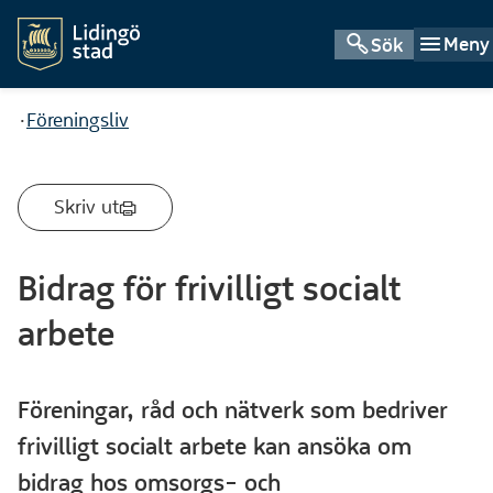
Meny
Sök
Du är här:
Föreningsliv
Skriv ut
Bidrag för frivilligt socialt
arbete
Föreningar, råd och nätverk som bedriver
frivilligt socialt arbete kan ansöka om
bidrag hos omsorgs- och