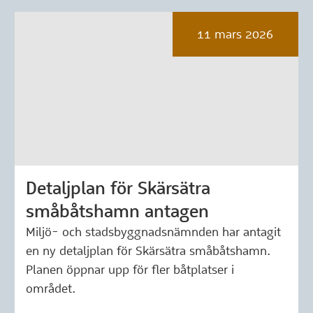
11 mars 2026
Detaljplan för Skärsätra
Märkning: 11 mars 2026
småbåtshamn antagen
Miljö- och stadsbyggnadsnämnden har antagit
en ny detaljplan för Skärsätra småbåtshamn.
Planen öppnar upp för fler båtplatser i
området.