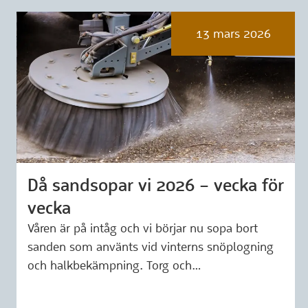
13 mars 2026
Då sandsopar vi 2026 – vecka för
Märkning: 13 mars 2026
vecka
Våren är på intåg och vi börjar nu sopa bort
sanden som använts vid vinterns snöplogning
och halkbekämpning. Torg och…