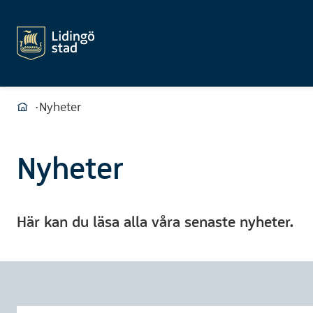
Du är här:
Hem
Nyheter
Du är här:
Nyheter
Hem
Nyheter
Här kan du läsa alla våra senaste nyheter.