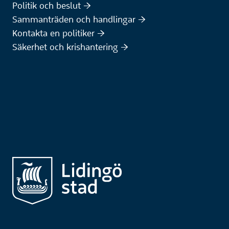
Politik och beslut :höger:
Sammanträden och handlingar :höger:
(Extern webbplats)
Kontakta en politiker :höger:
Säkerhet och krishantering :höger: