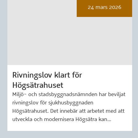
24 mars 2026
Rivningslov klart för
Märkning: 24 mars 2026
Högsätrahuset
Miljö- och stadsbyggnadsnämnden har beviljat
rivningslov för sjukhusbyggnaden
Högsätrahuset. Det innebär att arbetet med att
utveckla och modernisera Högsätra kan…