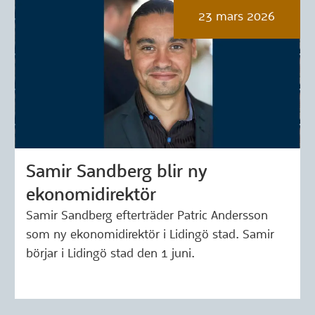
23 mars 2026
Samir Sandberg blir ny
Märkning: 23 mars 2026
ekonomidirektör
Samir Sandberg efterträder Patric Andersson
som ny ekonomidirektör i Lidingö stad. Samir
börjar i Lidingö stad den 1 juni.