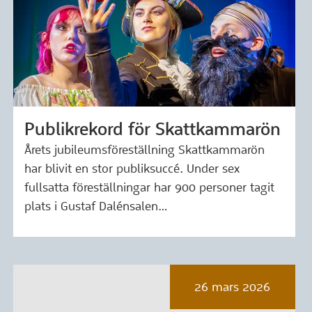
Publikrekord för Skattkammarön
Märkning: 31 mars 2026
Årets jubileumsföreställning Skattkammarön
har blivit en stor publiksuccé. Under sex
fullsatta föreställningar har 900 personer tagit
plats i Gustaf Dalénsalen…
26 mars 2026