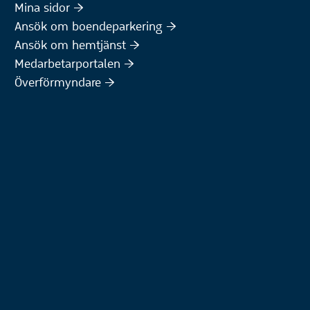
(Extern webbplats)
Mina sidor :höger:
(Extern webbplats)
Ansök om boendeparkering :höger:
(Extern webbplats)
Ansök om hemtjänst :höger:
Medarbetarportalen :höger:
Överförmyndare :höger: