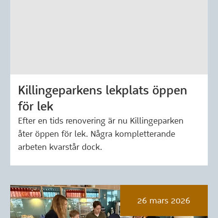
Killingeparkens lekplats öppen
Märkning: 3 april 2026
för lek
Efter en tids renovering är nu Killingeparken
åter öppen för lek. Några kompletterande
arbeten kvarstår dock.
26 mars 2026