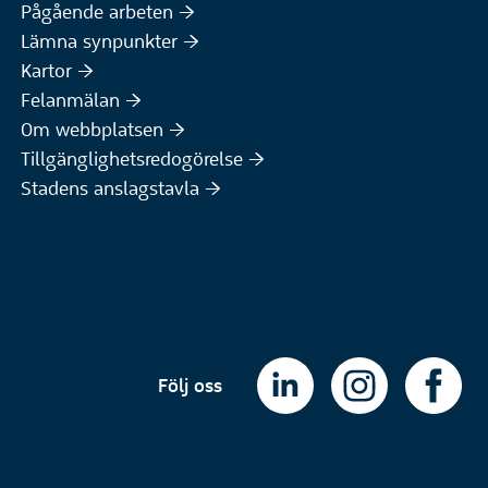
Pågående arbeten :höger:
(Extern webbplats)
Lämna synpunkter :höger:
(Extern webbplats)
Kartor :höger:
(Extern webbplats)
Felanmälan :höger:
Om webbplatsen :höger:
Tillgänglighetsredogörelse :höger:
Stadens anslagstavla :höger:
Följ oss