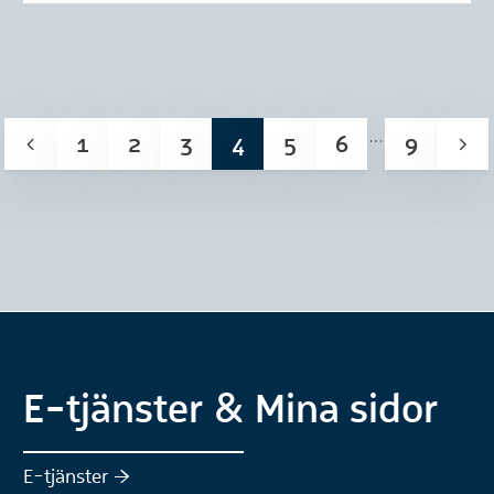
1
2
3
4
5
6
9
E-tjänster & Mina sidor
(Extern webbplats)
E-tjänster :höger: