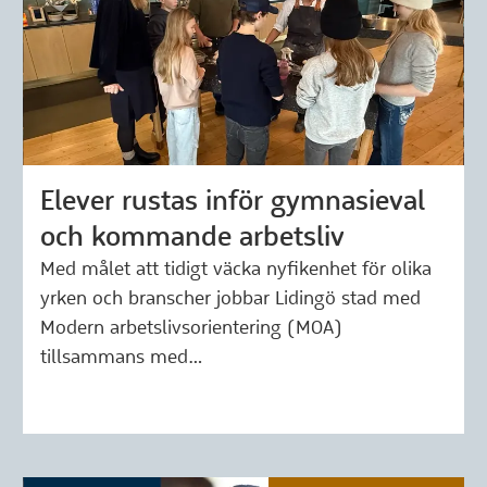
Elever rustas inför gymnasieval
Märkning: 26 mars 2026
och kommande arbetsliv
Med målet att tidigt väcka nyfikenhet för olika
yrken och branscher jobbar Lidingö stad med
Modern arbetslivsorientering (MOA)
tillsammans med…