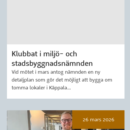
Klubbat i miljö- och
Märkning: 13 april 2026
stadsbyggnadsnämnden
Vid mötet i mars antog nämnden en ny
detaljplan som gör det möjligt att bygga om
tomma lokaler i Käppala…
26 mars 2026