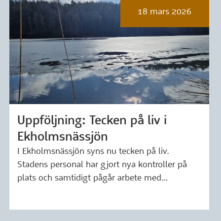
18 mars 2026
Uppföljning: Tecken på liv i
Märkning: 18 mars 2026
Ekholmsnässjön
I Ekholmsnässjön syns nu tecken på liv.
Stadens personal har gjort nya kontroller på
plats och samtidigt pågår arbete med…