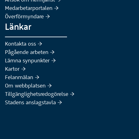
Medarbetarportalen :höger:
Överförmyndare :höger:
Länkar
Kontakta oss :höger:
Pågående arbeten :höger:
(Extern webbplats)
Lämna synpunkter :höger:
(Extern webbplats)
Kartor :höger:
(Extern webbplats)
Felanmälan :höger:
Om webbplatsen :höger:
Tillgänglighetsredogörelse :höger:
Stadens anslagstavla :höger: