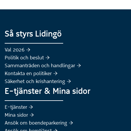
Så styrs Lidingö
Val 2026 :höger:
Politik och beslut :höger:
Sammanträden och handlingar :höger:
(Extern webbplats)
Kontakta en politiker :höger:
Säkerhet och krishantering :höger:
E-tjänster & Mina sidor
(Extern webbplats)
E-tjänster :höger:
(Extern webbplats)
Mina sidor :höger:
(Extern webbplats)
Ansök om boendeparkering :höger:
(Extern webbplats)
Ansök om hemtjänst :höger: