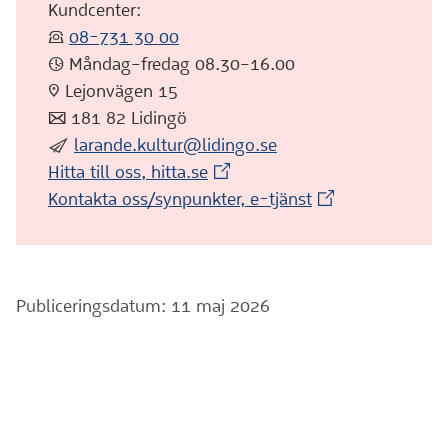
Kundcenter:
:telefon:
08-731 30 00
:klocka: Måndag–fredag 08.30–16.00
:pin: Lejonvägen 15
:post: 181 82 Lidingö
:skicka:
larande.kultur@lidingo.se
(Extern webbplats)
Hitta till oss, hitta.se
(Extern webbplat
Kontakta oss/synpunkter, e-tjänst
Publiceringsdatum: 11 maj 2026