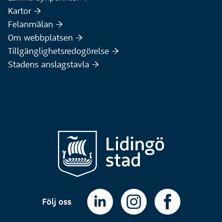
(Extern webbplats)
Kartor :höger:
(Extern webbplats)
Felanmälan :höger:
Om webbplatsen :höger:
Tillgänglighetsredogörelse :höger:
Stadens anslagstavla :höger:
Följ oss