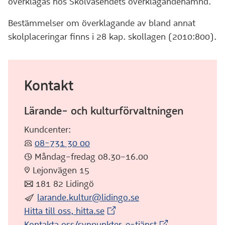
överklagas hos Skolväsendets överklagandenämnd.
Bestämmelser om överklagande av bland annat
skolplaceringar finns i 28 kap. skollagen (2010:800).
Kontakt
Lärande- och kulturförvaltningen
Kundcenter:
:telefon:
08-731 30 00
:klocka: Måndag–fredag 08.30–16.00
:pin: Lejonvägen 15
:post: 181 82 Lidingö
:skicka:
larande.kultur@lidingo.se
(Extern webbplats)
Hitta till oss, hitta.se
(Extern webbplat
Kontakta oss/synpunkter, e-tjänst