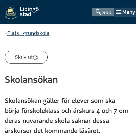
Meny
Sök
Du är här:
Plats i grundskola
Skriv ut
Skolansökan
Skolansökan gäller för elever som ska
börja förskoleklass och årskurs 4 och 7 om
deras nuvarande skola saknar dessa
årskurser det kommande läsåret.