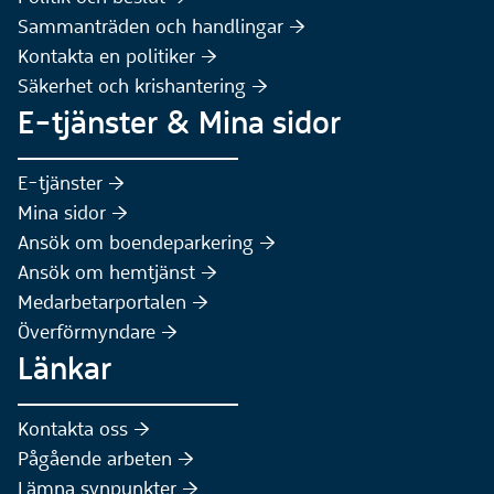
Sammanträden och handlingar :höger:
(Extern webbplats)
Kontakta en politiker :höger:
Säkerhet och krishantering :höger:
E-tjänster & Mina sidor
(Extern webbplats)
E-tjänster :höger:
(Extern webbplats)
Mina sidor :höger:
(Extern webbplats)
Ansök om boendeparkering :höger:
(Extern webbplats)
Ansök om hemtjänst :höger:
Medarbetarportalen :höger:
Överförmyndare :höger:
Länkar
Kontakta oss :höger:
Pågående arbeten :höger:
(Extern webbplats)
Lämna synpunkter :höger: