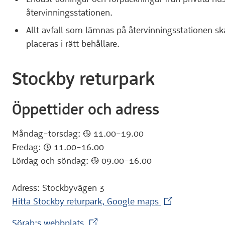
återvinningsstationen.
Allt avfall som lämnas på återvinningsstationen ska 
placeras i rätt behållare.
Stockby returpark
Öppettider och adress
Måndag–torsdag: :klocka: 11.00–19.00
Fredag: :klocka: 11.00–16.00
Lördag och söndag: :klocka: 09.00–16.00
Adress: Stockbyvägen 3
(Extern webbpla
Hitta Stockby returpark, Google maps
(Extern webbplats)
Sörab:s webbplats