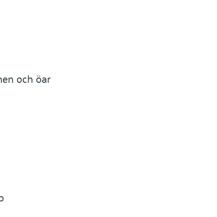
men och öar
p