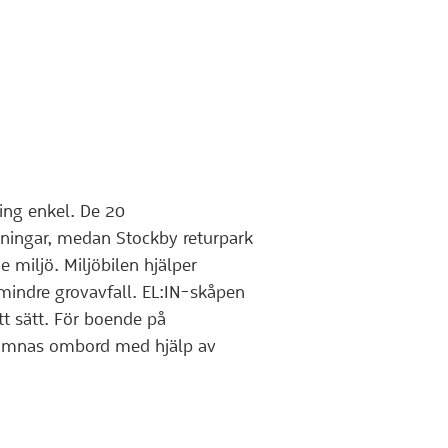
ning enkel. De 20
dningar, medan Stockby returpark
e miljö. Miljöbilen hjälper
mindre grovavfall. EL:IN-skåpen
ätt sätt. För boende på
l lämnas ombord med hjälp av