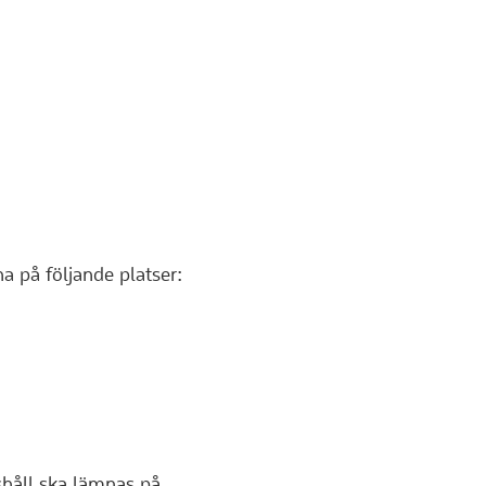
a på följande platser:
shåll ska lämnas på