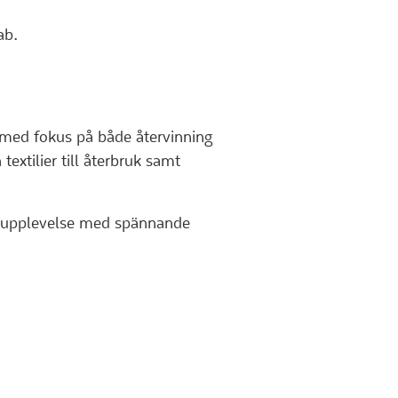
ab.
g med fokus på både återvinning
extilier till återbruk samt
gsupplevelse med spännande