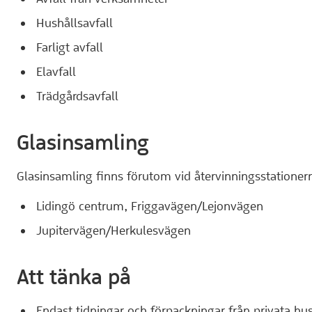
Hushållsavfall
Farligt avfall
Elavfall
Trädgårdsavfall
Glasinsamling
Glasinsamling finns förutom vid återvinningsstationern
Lidingö centrum, Friggavägen/Lejonvägen
Jupitervägen/Herkulesvägen
Att tänka på
Endast tidningar och förpackningar från privata hu