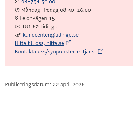
:telefon:
08-731 30 00
:klocka: Måndag–fredag 08.30–16.00
:pin: Lejonvägen 15
:post: 181 82 Lidingö
:skicka:
kundcenter@lidingo.se
(Extern webbplats)
Hitta till oss, hitta.se
(Extern webbplat
Kontakta oss/synpunkter, e-tjänst
Publiceringsdatum: 22 april 2026