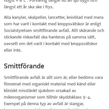
högst + 8°C . Förvaring längre tid än sju dygn och
längst ett år ska ske i frys.
Alla kanyler, skalpeller, lancetter, knivblad med mera
som har varit i kontakt med kroppsvätskor är enligt
Socialstyrelsen smittförande avfall. Allt skärande och
stickande riskavfall ska hanteras på samma sätt,
oavsett om det varit i kontakt med kroppsvätskor
eller inte.
Smittförande
Smittförande avfall är allt som är, eller bedöms vara
förorenat med organiskt material med känd eller
kliniskt misstänkt sjukdom orsakad av
mikroorganismer som tillhör skyddsklass 3–4.
Exempel på denna typ av avfall är slangar,