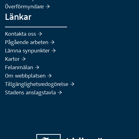
Överförmyndare :höger:
Länkar
Kontakta oss :höger:
Pågående arbeten :höger:
(Extern webbplats)
Lämna synpunkter :höger:
(Extern webbplats)
Kartor :höger:
(Extern webbplats)
Felanmälan :höger:
Om webbplatsen :höger:
Tillgänglighetsredogörelse :höger:
Stadens anslagstavla :höger: