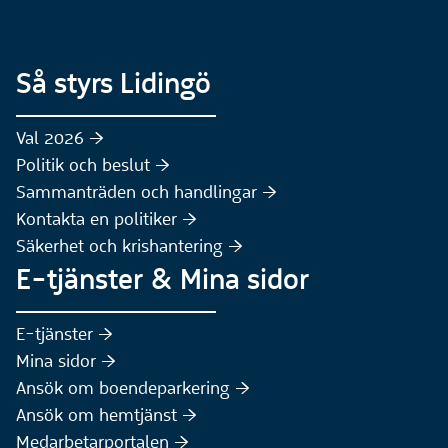
Så styrs Lidingö
Val 2026 :höger:
Politik och beslut :höger:
Sammanträden och handlingar :höger:
(Extern webbplats)
Kontakta en politiker :höger:
Säkerhet och krishantering :höger:
E-tjänster & Mina sidor
(Extern webbplats)
E-tjänster :höger:
(Extern webbplats)
Mina sidor :höger:
(Extern webbplats)
Ansök om boendeparkering :höger:
(Extern webbplats)
Ansök om hemtjänst :höger:
Medarbetarportalen :höger: