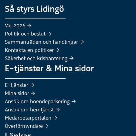
Så styrs Lidingö
Val 2026 :höger:
Politik och beslut :höger:
Sammanträden och handlingar :höger:
(Extern webbplats)
Kontakta en politiker :höger:
Säkerhet och krishantering :höger:
E-tjänster & Mina sidor
(Extern webbplats)
E-tjänster :höger:
(Extern webbplats)
Mina sidor :höger:
(Extern webbplats)
Ansök om boendeparkering :höger:
(Extern webbplats)
Ansök om hemtjänst :höger:
Medarbetarportalen :höger:
Överförmyndare :höger:
Länkar