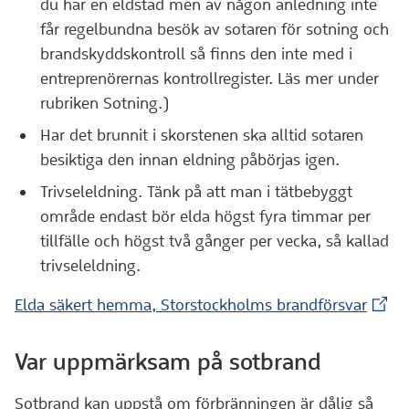
du har en eldstad men av någon anledning inte
får regelbundna besök av sotaren för sotning och
brandskyddskontroll så finns den inte med i
entreprenörernas kontrollregister. Läs mer under
rubriken Sotning.)
Har det brunnit i skorstenen ska alltid sotaren
besiktiga den innan eldning påbörjas igen.
Trivseleldning. Tänk på att man i tätbebyggt
område endast bör elda högst fyra timmar per
tillfälle och högst två gånger per vecka, så kallad
trivseleldning.
(Exte
Elda säkert hemma, Storstockholms brandförsvar
Var uppmärksam på sotbrand
Sotbrand kan uppstå om förbränningen är dålig så