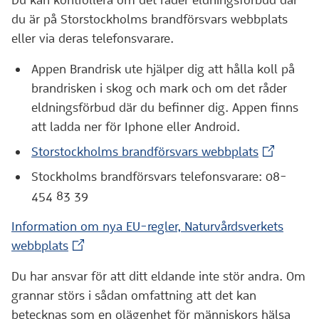
Du kan kontrollera om det råder eldningsförbud där
du är på Storstockholms brandförsvars webbplats
eller via deras telefonsvarare.
Appen Brandrisk ute hjälper dig att hålla koll på
brandrisken i skog och mark och om det råder
eldningsförbud där du befinner dig. Appen finns
att ladda ner för Iphone eller Android.
(Extern we
Storstockholms brandförsvars webbplats
Stockholms brandförsvars telefonsvarare: 08-
454 83 39
Information om nya EU-regler, Naturvårdsverkets
(Extern webbplats)
webbplats
Du har ansvar för att ditt eldande inte stör andra. Om
grannar störs i sådan omfattning att det kan
betecknas som en olägenhet för människors hälsa