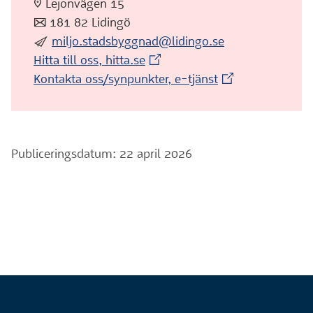
:pin: Lejonvägen 15
:post: 181 82 Lidingö
:skicka:
miljo.stadsbyggnad@lidingo.se
(Extern webbplats)
Hitta till oss, hitta.se
(Extern webbplat
Kontakta oss/synpunkter, e-tjänst
Publiceringsdatum: 22 april 2026