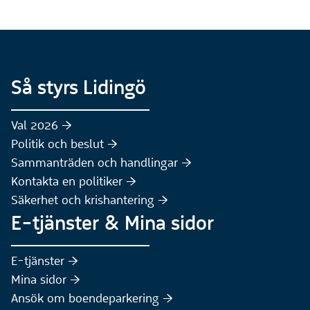
Så styrs Lidingö
Val 2026 :höger:
Politik och beslut :höger:
Sammanträden och handlingar :höger:
(Extern webbplats)
Kontakta en politiker :höger:
Säkerhet och krishantering :höger:
E-tjänster & Mina sidor
(Extern webbplats)
E-tjänster :höger:
(Extern webbplats)
Mina sidor :höger:
(Extern webbplats)
Ansök om boendeparkering :höger: