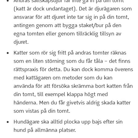
Andras sällskapsdjur får inte gå in på din tomt
(katt är dock undantaget). Det är djurägaren som
ansvarar för att djuret inte tar sig in på din tomt,
antingen genom att bygga staket/bur på den
egna tomten eller genom tillräcklig tillsyn av
djuret.
Katter som rör sig fritt på andras tomter räknas
som en liten störning som du får tåla – det finns
rättspraxis för detta. Du kan dock komma överens
med kattägaren om metoder som du kan
använda för att försöka skrämma bort katten från
din tomt, till exempel klappa högt med
händerna. Men du får givetvis aldrig skada katter
som vistas på din tomt.
Hundägare ska alltid plocka upp bajs efter sin
hund på allmänna platser.