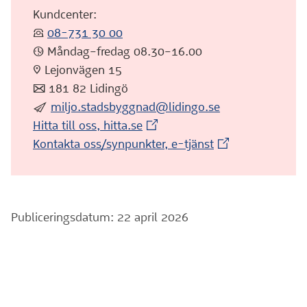
Kundcenter:
:telefon:
08-731 30 00
:klocka: Måndag–fredag 08.30–16.00
:pin: Lejonvägen 15
:post: 181 82 Lidingö
:skicka:
miljo.stadsbyggnad@lidingo.se
(Extern webbplats)
Hitta till oss, hitta.se
(Extern webbplat
Kontakta oss/synpunkter, e-tjänst
Publiceringsdatum: 22 april 2026