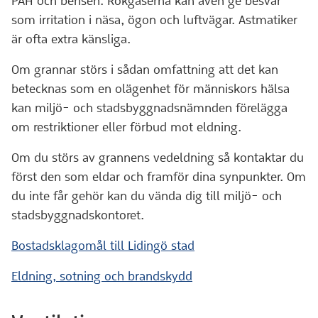
PAH och bensen. Rökgaserna kan även ge besvär
som irritation i näsa, ögon och luftvägar. Astmatiker
är ofta extra känsliga.
Om grannar störs i sådan omfattning att det kan
betecknas som en olägenhet för människors hälsa
kan miljö- och stadsbyggnadsnämnden förelägga
om restriktioner eller förbud mot eldning.
Om du störs av grannens vedeldning så kontaktar du
först den som eldar och framför dina synpunkter. Om
du inte får gehör kan du vända dig till miljö- och
stadsbyggnadskontoret.
Bostadsklagomål till Lidingö stad
Eldning, sotning och brandskydd