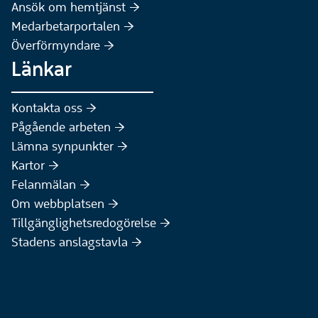
(Extern webbplats)
Ansök om hemtjänst :höger:
Medarbetarportalen :höger:
Överförmyndare :höger:
Länkar
Kontakta oss :höger:
Pågående arbeten :höger:
(Extern webbplats)
Lämna synpunkter :höger:
(Extern webbplats)
Kartor :höger:
(Extern webbplats)
Felanmälan :höger:
Om webbplatsen :höger:
Tillgänglighetsredogörelse :höger:
Stadens anslagstavla :höger: