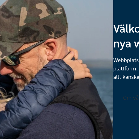
Välk
nya 
Webbplatse
plattform.
allt kanske
Om vå