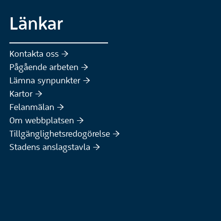
Länkar
Kontakta oss :höger:
Pågående arbeten :höger:
(Extern webbplats)
Lämna synpunkter :höger:
(Extern webbplats)
Kartor :höger:
(Extern webbplats)
Felanmälan :höger:
Om webbplatsen :höger:
Tillgänglighetsredogörelse :höger:
Stadens anslagstavla :höger: