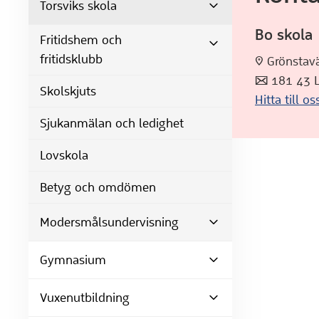
Torsviks skola
Bo skola
Fritidshem och
fritidsklubb
:pin: Grönst
:post: 181 43
Skolskjuts
Hitta till os
Sjukanmälan och ledighet
Lovskola
Betyg och omdömen
Modersmålsundervisning
Gymnasium
Vuxenutbildning