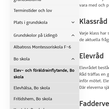
vara med och på
Terminstider och lov
Klassråd
Plats i grundskola
Varje klass har
Grundskolor på Lidingö
de aktuella frå
Albatross Montessoriskola F-6
Elevråd
Bo skola
Elevrådet bestå
Elev- och föräldrainflytande, Bo
Råd träffas en 
skola
inför mötet. El
Där eleverna sj
Elevhälsa, Bo skola
Fritidshem, Bo skola
Fadderv