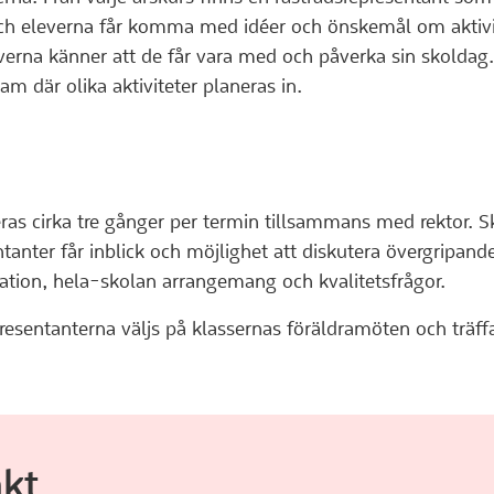
och eleverna får komma med idéer och önskemål om aktivit
leverna känner att de får vara med och påverka sin skoldag. 
m där olika aktiviteter planeras in.
ras cirka tre gånger per termin tillsammans med rektor. S
ntanter får inblick och möjlighet att diskutera övergripan
ation, hela-skolan arrangemang och kvalitetsfrågor.
resentanterna väljs på klassernas föräldramöten och träff
kt