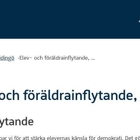
idingö
Elev- och föräldrainflytande, …
och föräldrainflytande,
lytande
ar vi för att stärka elevernas känsla för demokrati. Det g