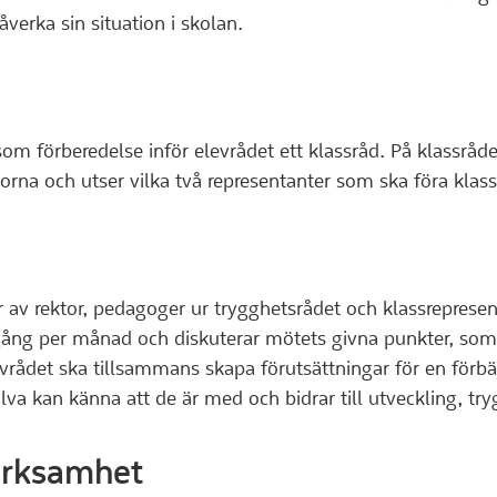
verka sin situation i skolan.
 som förberedelse inför elevrådet ett klassråd. På klassrå
gorna och utser vilka två representanter som ska föra klas
r av rektor, pedagoger ur trygghetsrådet och klassrepresent
gång per månad och diskuterar mötets givna punkter, som
evrådet ska tillsammans skapa förutsättningar för en förbä
älva kan känna att de är med och bidrar till utveckling, t
erksamhet