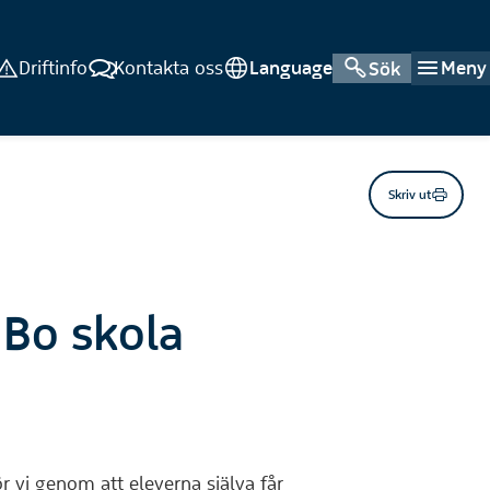
Driftinfo
Kontakta oss
Language
Meny
Sök
Skriv ut
 Bo skola
ör vi genom att eleverna själva får