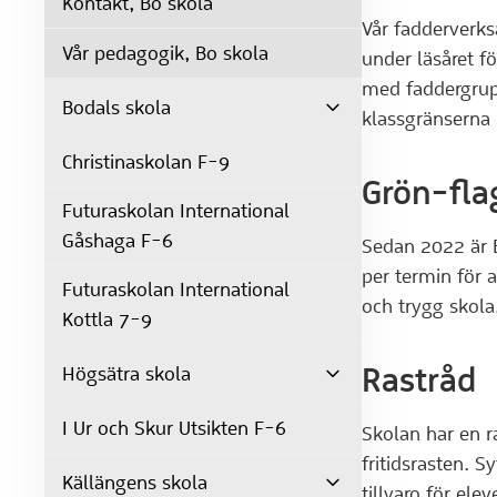
Kontakt, Bo skola
Vår fadderverks
Vår pedagogik, Bo skola
under läsåret 
med faddergrupp
Bodals skola
klassgränserna 
Christinaskolan F-9
Grön-fla
Futuraskolan International
Gåshaga F-6
Sedan 2022 är Bo
per termin för 
Futuraskolan International
och trygg skola
Kottla 7-9
Rastråd
Högsätra skola
I Ur och Skur Utsikten F-6
Skolan har en r
fritidsrasten. S
Källängens skola
tillvaro för el