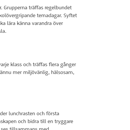
er. Grupperna träffas regelbundet
kolövergripande temadagar. Syftet
ska lära känna varandra över
la.
arje klass och träffas flera gånger
en ännu mer miljövänlig, hälsosam,
nder lunchrasten och första
nskapen och bidra till en tryggare
om ses tillsammans med