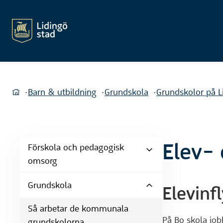
Du är här:
Barn & utbildning
Grundskola
Grundskolor på L
Hem
Elev- 
Förskola och pedagogisk
omsorg
Grundskola
Elevinf
Så arbetar de kommunala
På Bo skola jobb
grundskolorna