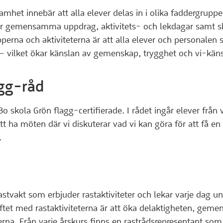
amhet innebär att alla elever delas in i olika faddergrupp
för gemensamma uppdrag, aktivitets- och lekdagar samt s
erna och aktiviteterna är att alla elever och personalen 
– vilket ökar känslan av gemenskap, trygghet och vi-käns
gg-råd
 skola Grön flagg-certifierade. I rådet ingår elever från v
att ha möten där vi diskuterar vad vi kan göra för att få 
.
astvakt som erbjuder rastaktiviteter och lekar varje dag u
yftet med rastaktiviteterna är att öka delaktigheten, geme
everna. Från varje årskurs finns en rastrådsrepresentant s