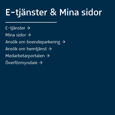
E-tjänster & Mina sidor
(Extern webbplats)
E-tjänster :höger:
(Extern webbplats)
Mina sidor :höger:
(Extern webbplats)
Ansök om boendeparkering :höger:
(Extern webbplats)
Ansök om hemtjänst :höger:
Medarbetarportalen :höger:
Överförmyndare :höger: