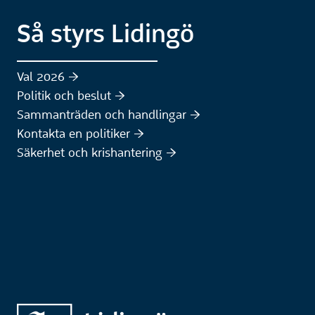
Så styrs Lidingö
Val 2026 :höger:
Politik och beslut :höger:
Sammanträden och handlingar :höger:
(Extern webbplats)
Kontakta en politiker :höger:
Säkerhet och krishantering :höger: