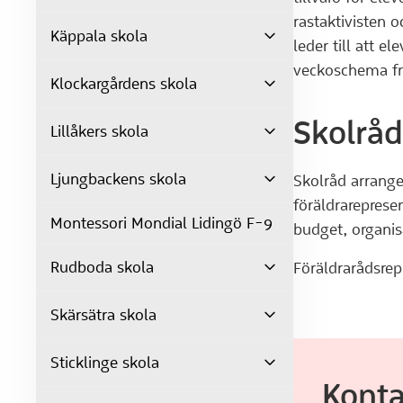
rastaktivisten 
Käppala skola
leder till att e
veckoschema fra
Klockargårdens skola
Skolråd
Lillåkers skola
Ljungbackens skola
Skolråd arrange
föräldrareprese
Montessori Mondial Lidingö F-9
budget, organis
Rudboda skola
Föräldrarådsrep
Skärsätra skola
Sticklinge skola
Konta