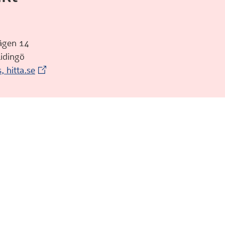
avägen 14
 Lidingö
(Extern webbplats)
s, hitta.se