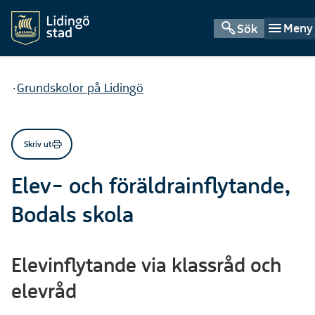
Meny
Sök
Du är här:
Grundskolor på Lidingö
Skriv ut
Elev- och föräldrainflytande,
Bodals skola
Elevinflytande via klassråd och
elevråd