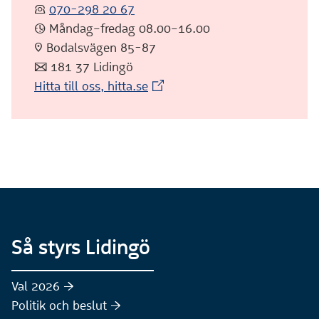
:telefon:
070-298 20 67
:klocka: Måndag–fredag 08.00–16.00
:pin: Bodalsvägen 85-87
:post: 181 37 Lidingö
(Extern webbplats)
Hitta till oss, hitta.se
Så styrs Lidingö
Val 2026 :höger:
Politik och beslut :höger: