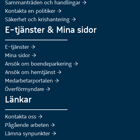
Sammanträden och handlingar :höger:
(Extern webbplats)
Kontakta en politiker :höger:
Säkerhet och krishantering :höger:
E-tjänster & Mina sidor
(Extern webbplats)
E-tjänster :höger:
(Extern webbplats)
Mina sidor :höger:
(Extern webbplats)
Ansök om boendeparkering :höger:
(Extern webbplats)
Ansök om hemtjänst :höger:
Medarbetarportalen :höger:
Överförmyndare :höger:
Länkar
Kontakta oss :höger:
Pågående arbeten :höger:
(Extern webbplats)
Lämna synpunkter :höger: