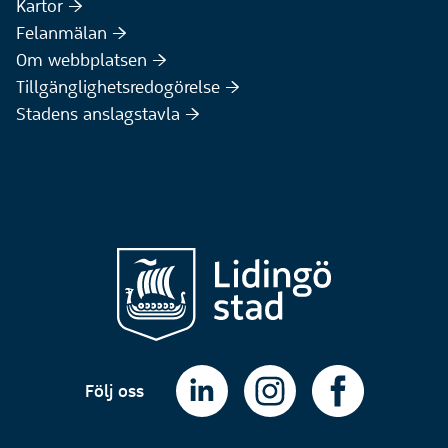
(Extern webbplats)
Kartor :höger:
(Extern webbplats)
Felanmälan :höger:
Om webbplatsen :höger:
Tillgänglighetsredogörelse :höger:
Stadens anslagstavla :höger:
Följ oss