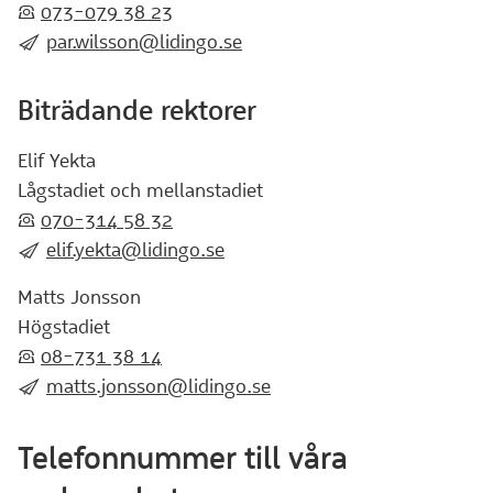
:telefon:
073-079 38 23
:skicka:
par.wilsson@lidingo.se
Biträdande rektorer
Elif Yekta
Lågstadiet och mellanstadiet
:telefon:
070-314 58 32
:skicka:
elif.yekta@lidingo.se
Matts Jonsson
Högstadiet
:telefon:
08-731 38 14
:skicka:
matts.jonsson@lidingo.se
Telefonnummer till våra