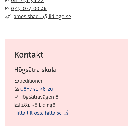
:telefon:
08-731 38 22
:telefon:
073-074 00 48
:skicka:
james.shaoul@lidingo.se
Kontakt
Högsätra skola
Expeditionen
:telefon:
08-731 38 20
:pin: Högsätravägen 8
:post: 181 58 Lidingö
(Extern webbplats)
Hitta till oss, hitta.se