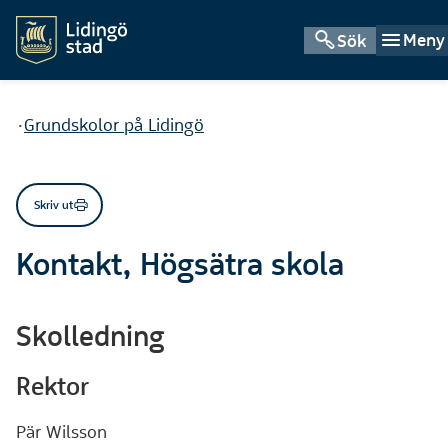
Meny
Sök
Du är här:
Grundskolor på Lidingö
Skriv ut
Kontakt, Högsätra skola
Skolledning
Rektor
Pär Wilsson