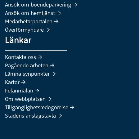
(Extern webbplats)
Ansök om boendeparkering :höger:
(Extern webbplats)
Ansök om hemtjänst :höger:
Medarbetarportalen :höger:
Överförmyndare :höger:
Länkar
Kontakta oss :höger:
Pågående arbeten :höger:
(Extern webbplats)
Lämna synpunkter :höger:
(Extern webbplats)
Kartor :höger:
(Extern webbplats)
Felanmälan :höger:
Om webbplatsen :höger:
Tillgänglighetsredogörelse :höger:
Stadens anslagstavla :höger: