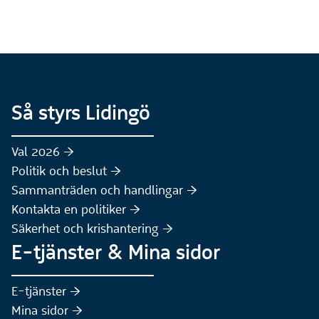
Så styrs Lidingö
Val 2026 :höger:
Politik och beslut :höger:
Sammanträden och handlingar :höger:
(Extern webbplats)
Kontakta en politiker :höger:
Säkerhet och krishantering :höger:
E-tjänster & Mina sidor
(Extern webbplats)
E-tjänster :höger:
(Extern webbplats)
Mina sidor :höger: