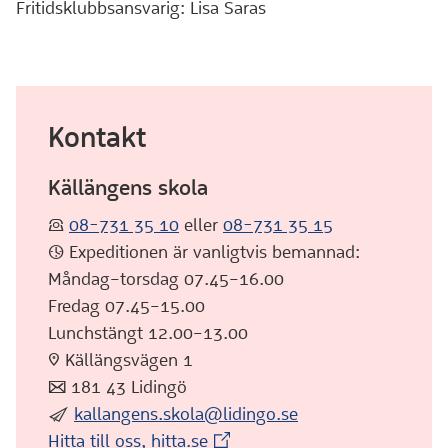
Fritidsklubbsansvarig: Lisa Saras
Kontakt
Källängens skola
:telefon:
08-731 35 10
eller
08-731 35 15
:klocka: Expeditionen är vanligtvis bemannad:
Måndag–torsdag 07.45–16.00
Fredag 07.45–15.00
Lunchstängt 12.00–13.00
:pin: Källängsvägen 1
:post: 181 43 Lidingö
:skicka:
kallangens.skola@lidingo.se
(Extern webbplats)
Hitta till oss, hitta.se