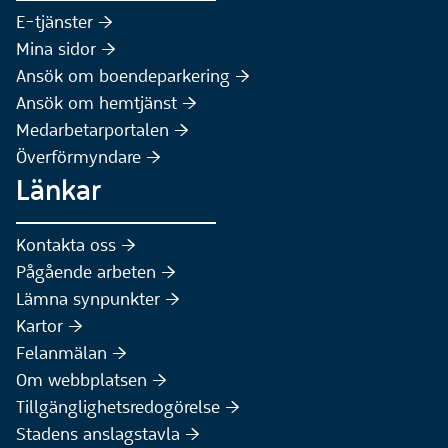
(Extern webbplats)
E-tjänster :höger:
(Extern webbplats)
Mina sidor :höger:
(Extern webbplats)
Ansök om boendeparkering :höger:
(Extern webbplats)
Ansök om hemtjänst :höger:
Medarbetarportalen :höger:
Överförmyndare :höger:
Länkar
Kontakta oss :höger:
Pågående arbeten :höger:
(Extern webbplats)
Lämna synpunkter :höger:
(Extern webbplats)
Kartor :höger:
(Extern webbplats)
Felanmälan :höger:
Om webbplatsen :höger:
Tillgänglighetsredogörelse :höger:
Stadens anslagstavla :höger: